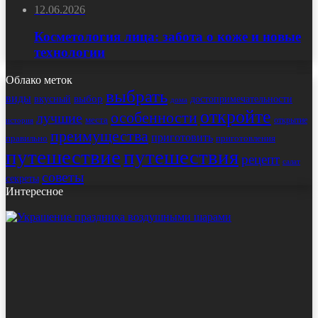
12.06.2026
Косметология лица: забота о коже и новые
технологии
Облако меток
выбрать
виды
выбор
достопримечательности
вкусный
дома
откройте
особенности
лучшие
места
открытие
история
преимущества
приготовить
правильно
приготовления
путешествие
путешествия
рецепт
салат
советы
секреты
Интересное