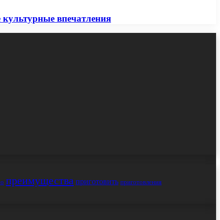
е культурные впечатления
преимущества
приготовить
но
приготовления