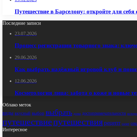
Путешествие в Барселону: откройте для себ
Последние записи
23.07.2026
Процесс регистрации товарного знака: ключ
29.06.2026
Как выбрать надёжный игровой клуб и пони
12.06.2026
Косметология лица: забота о коже и новые т
Облако меток
выбрать
виды
выбор
достопримечательности
вкусный
истор
дома
путешествие
путешествия
рецепт
сек
салат
Интересное