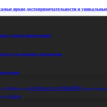
я самые яркие достопримечательности и уникальны
евые стадии оформления
мать суть игровых автоматов
ехнологии
откройте
особенности
лучшие
места
правиль
открытие
ия
советы
реты