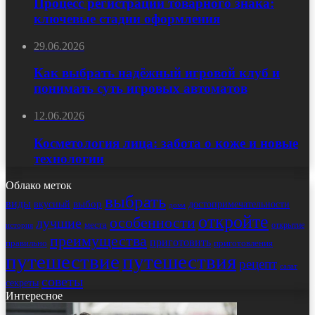
Процесс регистрации товарного знака:
ключевые стадии оформления
29.06.2026
Как выбрать надёжный игровой клуб и
понимать суть игровых автоматов
12.06.2026
Косметология лица: забота о коже и новые
технологии
Облако меток
выбрать
виды
выбор
достопримечательности
вкусный
дома
откройте
особенности
лучшие
места
открытие
история
преимущества
приготовить
правильно
приготовления
путешествие
путешествия
рецепт
салат
советы
секреты
Интересное