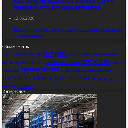
Как выбрать надёжный игровой клуб и
понимать суть игровых автоматов
12.06.2026
Косметология лица: забота о коже и новые
технологии
Облако меток
выбрать
виды
выбор
достопримечательности
вкусный
дома
откройте
особенности
лучшие
места
открытие
история
преимущества
приготовить
правильно
приготовления
путешествие
путешествия
рецепт
салат
советы
секреты
Интересное