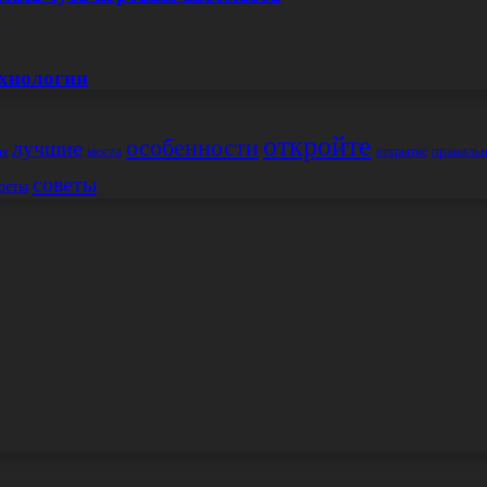
ехнологии
откройте
особенности
лучшие
места
правиль
открытие
ия
советы
реты