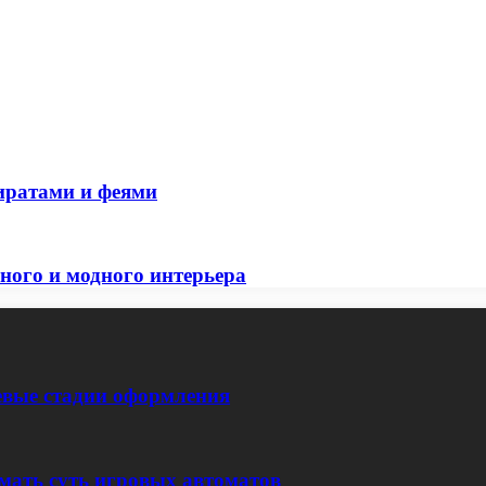
пиратами и феями
ного и модного интерьера
евые стадии оформления
мать суть игровых автоматов