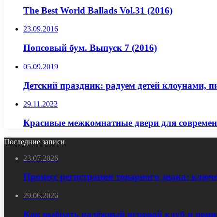
The Best World Ballads Vol.31 (2016)
23.09.2016
Попсовый бум. Выпуск 7 (2016)
05.09.2019
Детский праздник: радуем детей клоунами, 
29.11.2022
Красивые межкомнатные двери для современ
Последние записи
23.07.2026
Процесс регистрации товарного знака: ключ
29.06.2026
Как выбрать надёжный игровой клуб и пони