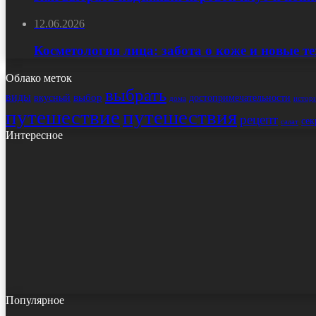
12.06.2026
Косметология лица: забота о коже и новые т
Облако меток
выбрать
виды
выбор
достопримечательности
вкусный
истор
дома
путешествие
путешествия
рецепт
сек
салат
Интересное
Популярное