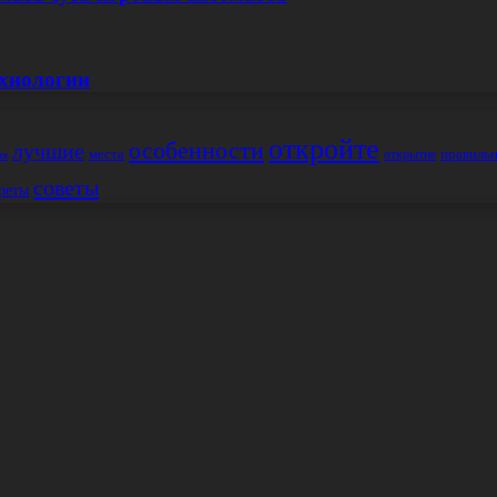
ехнологии
откройте
особенности
лучшие
места
правиль
открытие
ия
советы
реты