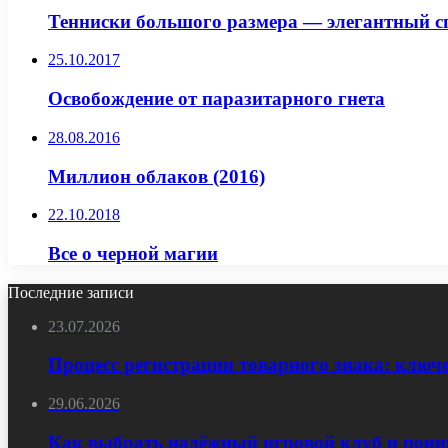
Тенниски большого размера — элегантный сп
25.10.2017
Освобождение от паразитарного гнета
28.08.2016
Миллион облаков (2016)
22.10.2018
Все о черной магии
Последние записи
23.07.2026
Процесс регистрации товарного знака: ключ
29.06.2026
Как выбрать надёжный игровой клуб и пони