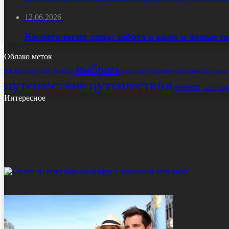
12.06.2026
Косметология лица: забота о коже и новые т
Облако меток
выбрать
виды
выбор
достопримечательности
вкусный
истор
дома
путешествие
путешествия
рецепт
сек
салат
Интересное