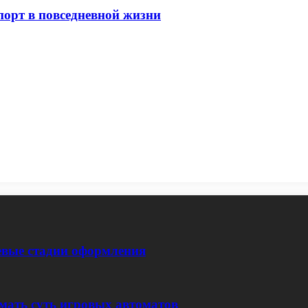
орт в повседневной жизни
евые стадии оформления
мать суть игровых автоматов