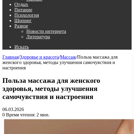
Отдых
Питание
Психология
Шопинг
Разное
Новости интернета
Литература
Искать
Главная
/
Здоровье и красота
/
Массаж
/
Польза массажа для
женского здоровья, методы улучшения самочувствия и
настроения
Польза массажа для женского
здоровья, методы улучшения
самочувствия и настроения
06.03.2026
0
Время чтения: 2 мин.