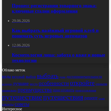
Процесс регистрации товарного знака:
ключевые стадии оформления
29.06.2026
Как выбрать надёжный игровой клуб и
понимать суть игровых автоматов
12.06.2026
Косметология лица: забота о коже и новые
технологии
Облако меток
выбрать
виды
выбор
достопримечательности
вкусный
дома
откройте
особенности
лучшие
места
открытие
история
преимущества
приготовить
правильно
приготовления
путешествие
путешествия
рецепт
салат
советы
секреты
Интересное