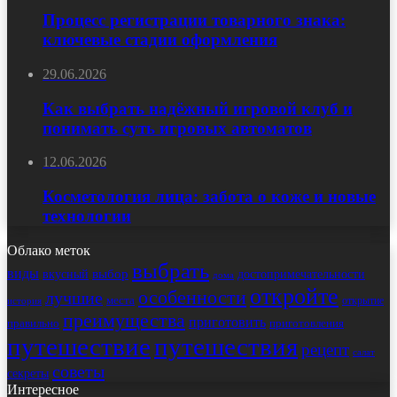
Процесс регистрации товарного знака:
ключевые стадии оформления
29.06.2026
Как выбрать надёжный игровой клуб и
понимать суть игровых автоматов
12.06.2026
Косметология лица: забота о коже и новые
технологии
Облако меток
выбрать
виды
выбор
достопримечательности
вкусный
дома
откройте
особенности
лучшие
места
открытие
история
преимущества
приготовить
правильно
приготовления
путешествие
путешествия
рецепт
салат
советы
секреты
Интересное