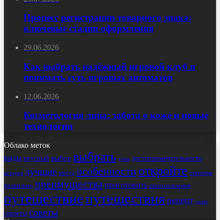
Процесс регистрации товарного знака:
ключевые стадии оформления
29.06.2026
Как выбрать надёжный игровой клуб и
понимать суть игровых автоматов
12.06.2026
Косметология лица: забота о коже и новые
технологии
Облако меток
выбрать
виды
выбор
достопримечательности
вкусный
дома
откройте
особенности
лучшие
места
открытие
история
преимущества
приготовить
правильно
приготовления
путешествие
путешествия
рецепт
салат
советы
секреты