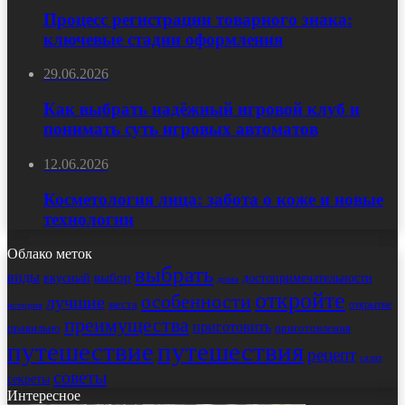
Процесс регистрации товарного знака:
ключевые стадии оформления
29.06.2026
Как выбрать надёжный игровой клуб и
понимать суть игровых автоматов
12.06.2026
Косметология лица: забота о коже и новые
технологии
Облако меток
выбрать
виды
выбор
достопримечательности
вкусный
дома
откройте
особенности
лучшие
места
открытие
история
преимущества
приготовить
правильно
приготовления
путешествие
путешествия
рецепт
салат
советы
секреты
Интересное