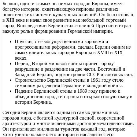
Берлин, один из самых значимых городов Европы, имеет
богатую историю, охватывающую периоды различных
политических систем и культурных влияний. Он был основан
в XIII веке и начал свое развитие как небольшой торговый
город. Впоследствии Берлин стал столицей Пруссии и играл
важную роль в формировании Германской империи.
Пруссия, с ее могущественными королями и
прогрессивными реформами, сделала Берлин одним из
самых влиятельных городов Европы в XVIII и XIX
веках.
Период Второй мировой войны принес городу
разрушение и разделение на две части, Восточный и
Западный Берлин, под контролем СССР и союзных сил.
Строительство Берлинской стены в 1961 году стало
символом разделения Германии и холодной войны.
Падение Берлинской стены в 1989 году привело к
объединению города и страны и открыло новую главу в
истории Берлина.
Сегодня Берлин является одним из самых динамичных
городов мира, с богатой культурной сценой, современной
архитектурой и многочисленными достопримечательностями.
Он притягивает миллионы туристов каждый год, которые
хотят узнать больше о его истории и насладиться его