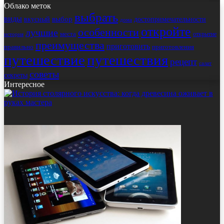
Облако меток
выбрать
виды
выбор
достопримечательности
вкусный
дома
откройте
особенности
лучшие
места
открытие
история
преимущества
приготовить
правильно
приготовления
путешествие
путешествия
рецепт
салат
советы
секреты
Интересное