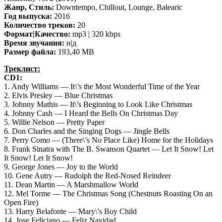
Жанр, Стиль:
Downtempo, Chillout, Lounge, Balearic
Год выпуска:
2016
Количество треков:
20
Формат|Качество:
mp3 | 320 kbps
Время звучания:
н|д
Размер файла:
193,40 MB
Треклист:
CD1:
1. Andy Williams — It\’s the Most Wonderful Time of the Year
2. Elvis Presley — Blue Christmas
3. Johnny Mathis — It\’s Beginning to Look Like Christmas
4. Johnny Cash — I Heard the Bells On Christmas Day
5. Willie Nelson — Pretty Paper
6. Don Charles and the Singing Dogs — Jingle Bells
7. Perry Como — (There\’s No Place Like) Home for the Holidays
8. Frank Sinatra with The B. Swanson Quartet — Let It Snow! Let
It Snow! Let It Snow!
9. George Jones — Joy to the World
10. Gene Autry — Rudolph the Red-Nosed Reindeer
11. Dean Martin — A Marshmallow World
12. Mel Torme — The Christmas Song (Chestnuts Roasting On an
Open Fire)
13. Harry Belafonte — Mary\’s Boy Child
14. Jose Feliciano — Feliz Navidad