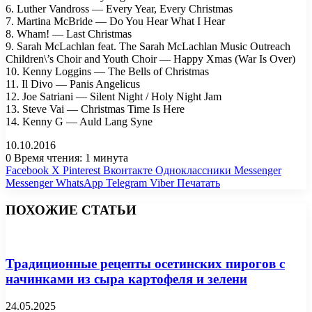
6. Luther Vandross — Every Year, Every Christmas
7. Martina McBride — Do You Hear What I Hear
8. Wham! — Last Christmas
9. Sarah McLachlan feat. The Sarah McLachlan Music Outreach
Children\’s Choir and Youth Choir — Happy Xmas (War Is Over)
10. Kenny Loggins — The Bells of Christmas
11. Il Divo — Panis Angelicus
12. Joe Satriani — Silent Night / Holy Night Jam
13. Steve Vai — Christmas Time Is Here
14. Kenny G — Auld Lang Syne
10.10.2016
0
Время чтения: 1 минута
Facebook
X
Pinterest
Вконтакте
Одноклассники
Messenger
Messenger
WhatsApp
Telegram
Viber
Печатать
ПОХОЖИЕ СТАТЬИ
Традиционные рецепты осетинских пирогов с
начинками из сыра картофеля и зелени
24.05.2025