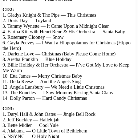
CD2:
1. Gladys Knight & The Pips — This Christmas
2. Doris Day — Toyland
3. Tammy Wynette — It Came Upon a Midnight Clear
4. Eartha Kitt with Henri Rene & His Orchestra — Santa Baby
5. Rosemary Clooney — Snow
6. Gayla Peevey — I Want a Hippopotamus for Christmas (Hippo
the Hero)
7. Darlene Love — Christmas (Baby Please Come Home)
8. Aretha Franklin — Blue Holiday
9. Billie Holiday & Her Orchestra — I\’ve Got My Love to Keep
Me Warm
10. Etta James — Merry Christmas Baby
11. Della Reese — And the Angels Sing
12. Angela Lansbury — We Need a Little Christmas
13. The Ronettes — I Saw Mommy Kissing Santa Claus
14. Dolly Parton — Hard Candy Christmas
CD3:
1. Daryl Hall & John Oates — Jingle Bell Rock
2. Jeff Buckley — Hallelujah
3. Bette Midler — Cool Yule
4. Alabama — O Little Town of Bethlehem
5. NSYNC — O Holy Night