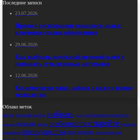
Последние записи
23.07.2026
Процесс регистрации товарного знака:
ключевые стадии оформления
29.06.2026
Как выбрать надёжный игровой клуб и
понимать суть игровых автоматов
12.06.2026
Косметология лица: забота о коже и новые
технологии
Облако меток
выбрать
виды
выбор
достопримечательности
вкусный
дома
откройте
особенности
лучшие
места
открытие
история
преимущества
приготовить
правильно
приготовления