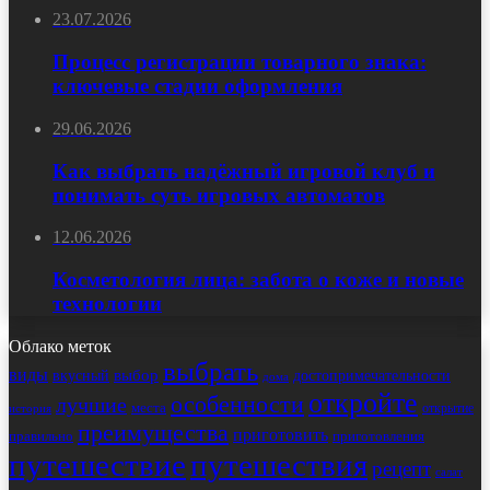
23.07.2026
Процесс регистрации товарного знака:
ключевые стадии оформления
29.06.2026
Как выбрать надёжный игровой клуб и
понимать суть игровых автоматов
12.06.2026
Косметология лица: забота о коже и новые
технологии
Облако меток
выбрать
виды
выбор
достопримечательности
вкусный
дома
откройте
особенности
лучшие
места
открытие
история
преимущества
приготовить
правильно
приготовления
путешествие
путешествия
рецепт
салат