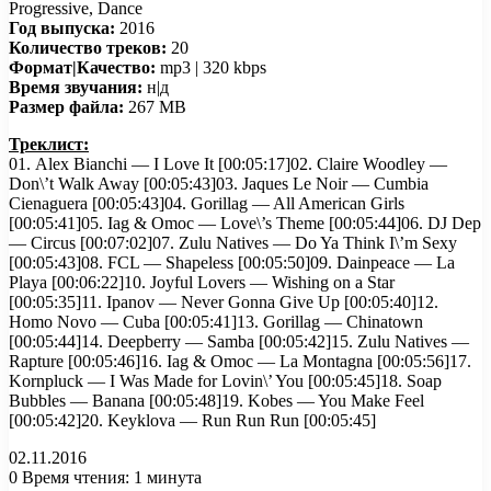
Progressive, Dance
Год выпуска:
2016
Количество треков:
20
Формат|Качество:
mp3 | 320 kbps
Время звучания:
н|д
Размер файла:
267 MB
Треклист:
01. Alex Bianchi — I Love It [00:05:17]02. Claire Woodley —
Don\’t Walk Away [00:05:43]03. Jaques Le Noir — Cumbia
Cienaguera [00:05:43]04. Gorillag — All American Girls
[00:05:41]05. Iag & Omoc — Love\’s Theme [00:05:44]06. DJ Dep
— Circus [00:07:02]07. Zulu Natives — Do Ya Think I\’m Sexy
[00:05:43]08. FCL — Shapeless [00:05:50]09. Dainpeace — La
Playa [00:06:22]10. Joyful Lovers — Wishing on a Star
[00:05:35]11. Ipanov — Never Gonna Give Up [00:05:40]12.
Homo Novo — Cuba [00:05:41]13. Gorillag — Chinatown
[00:05:44]14. Deepberry — Samba [00:05:42]15. Zulu Natives —
Rapture [00:05:46]16. Iag & Omoc — La Montagna [00:05:56]17.
Kornpluck — I Was Made for Lovin\’ You [00:05:45]18. Soap
Bubbles — Banana [00:05:48]19. Kobes — You Make Feel
[00:05:42]20. Keyklova — Run Run Run [00:05:45]
02.11.2016
0
Время чтения: 1 минута