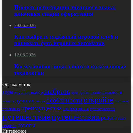
Процесс регистрации товарного знака:
ключевые стадии оформления
29.06.2026
Как выбрать надёжный игровой клуб и
понимать суть игровых автоматов
12.06.2026
Косметология лица: забота о коже и новые
технологии
Облако меток
выбрать
виды
выбор
достопримечательности
вкусный
дома
откройте
особенности
лучшие
места
открытие
история
преимущества
приготовить
правильно
приготовления
путешествие
путешествия
рецепт
салат
советы
секреты
Интересное