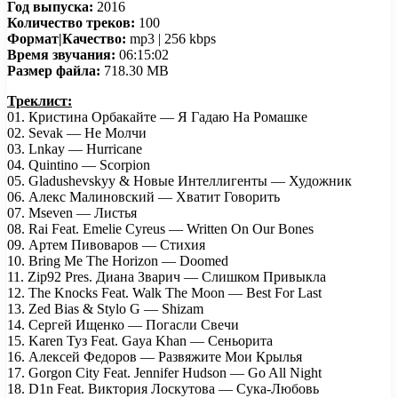
Год выпуска:
2016
Количество треков:
100
Формат|Качество:
mp3 | 256 kbps
Время звучания:
06:15:02
Размер файла:
718.30 MB
Треклист:
01. Кристина Орбакайте — Я Гадаю На Ромашке
02. Sevak — Не Молчи
03. Lnkay — Hurricane
04. Quintino — Scorpion
05. Gladushevskyy & Новые Интеллигенты — Художник
06. Алекс Малиновский — Хватит Говорить
07. Mseven — Листья
08. Rai Feat. Emelie Cyreus — Written On Our Bones
09. Артем Пивоваров — Стихия
10. Bring Me The Horizon — Doomed
11. Zip92 Pres. Диана Зварич — Слишком Привыкла
12. The Knocks Feat. Walk The Moon — Best For Last
13. Zed Bias & Stylo G — Shizam
14. Сергей Ищенко — Погасли Свечи
15. Karen Туз Feat. Gaya Khan — Сеньорита
16. Алексей Федоров — Развяжите Мои Крылья
17. Gorgon City Feat. Jennifer Hudson — Go All Night
18. D1n Feat. Виктория Лоскутова — Сука-Любовь