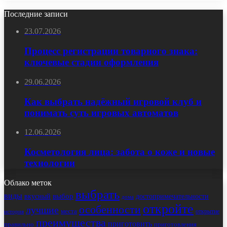
Последние записи
23.07.2026
Процесс регистрации товарного знака:
ключевые стадии оформления
29.06.2026
Как выбрать надёжный игровой клуб и
понимать суть игровых автоматов
12.06.2026
Косметология лица: забота о коже и новые
технологии
Облако меток
выбрать
виды
выбор
достопримечательности
вкусный
дома
откройте
особенности
лучшие
места
открытие
история
преимущества
приготовить
правильно
приготовления