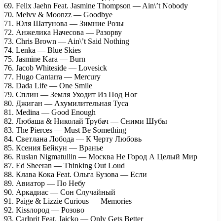
69. Felix Jaehn Feat. Jasmine Thompson — Ain\’t Nobody
70. Melvv & Moonzz — Goodbye
71. Юля Шатунова — Зимние Розы
72. Анжелика Начесова — Разорву
73. Chris Brown — Ain\’t Said Nothing
74. Lenka — Blue Skies
75. Jasmine Kara — Burn
76. Jacob Whiteside — Lovesick
77. Hugo Cantarra — Mercury
78. Dada Life — One Smile
79. Сплин — Земля Уходит Из Под Ног
80. Джиган — Ахумилительная Туса
81. Medina — Good Enough
82. Любаша & Николай Трубач — Сними Шубы
83. The Pierces — Must Be Something
84. Светлана Лобода — К Черту Любовь
85. Ксения Бейкун — Вранье
86. Ruslan Nigmatullin — Москва Не Город А Целый Мир
87. Ed Sheeran — Thinking Out Loud
88. Клава Кока Feat. Ольга Бузова — Если
89. Авиатор — По Небу
90. Аркадиас — Сон Случайный
91. Paige & Lizzie Curious — Memories
92. Kissлород — Розово
93. Carlprit Feat. Jaicko — Only Gets Better