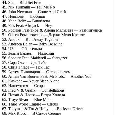
44. Sia — Bird Set Free
45. Nik Turmalin — Tell Me No
46. John Newman — Come And Get It
47. Невмоде — Любишь
48. Yana Beliz — Влюблена
49. Fais Feat. Afrojack — Hey
50. Родион Газманов & Алена Мальцева — Разминулись
51. Ольга Романовская — Держи Меня Крепче
52. Anouk — Run Away Together
53. Andreea Balan — Baby Be Mine
54. U3u — Обаятельна
55. Зелим Бакаев — Иллюзия
56. Scooter Feat. Maidwell — Stargazer
57. Сара Окс — Для Тебя
58. Chris Thrace — Tick Tac
59. Артем Пивоваров — Стереосистема
60. Armin Van Buuren Feat. Mr Probz — Another You
61. Kaskade — Never Sleep Alone
62. Нашеvremя — Ссора
63. Fred V & Grafix — Constellations
64. Потап & Настя — Ветра Холода
65. Troye Sivan — Blue Moon
66. Third World Empire — Circus
67. Tobymac & Tru & Hollyn — Backseat Driver
68. Max Ricco — В Самое Сердце