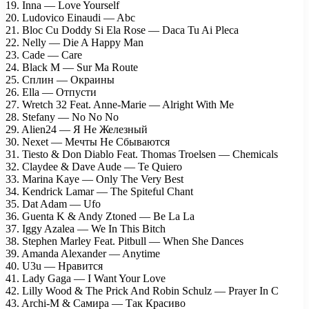
19. Inna — Love Yourself
20. Ludovico Einaudi — Abc
21. Bloc Cu Doddy Si Ela Rose — Daca Tu Ai Pleca
22. Nelly — Die A Happy Man
23. Cade — Care
24. Black M — Sur Ma Route
25. Сплин — Окраины
26. Ella — Отпусти
27. Wretch 32 Feat. Anne-Marie — Alright With Me
28. Stefany — No No No
29. Alien24 — Я Не Железный
30. Nexet — Мечты Не Сбываются
31. Tiesto & Don Diablo Feat. Thomas Troelsen — Chemicals
32. Claydee & Dave Aude — Te Quiero
33. Marina Kaye — Only The Very Best
34. Kendrick Lamar — The Spiteful Chant
35. Dat Adam — Ufo
36. Guenta K & Andy Ztoned — Be La La
37. Iggy Azalea — We In This Bitch
38. Stephen Marley Feat. Pitbull — When She Dances
39. Amanda Alexander — Anytime
40. U3u — Нравится
41. Lady Gaga — I Want Your Love
42. Lilly Wood & The Prick And Robin Schulz — Prayer In C
43. Archi-M & Самира — Так Красиво