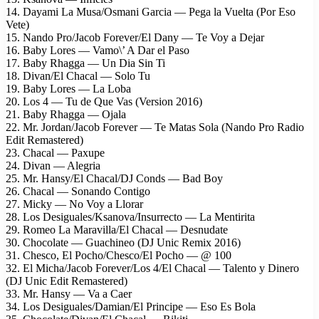
14. Dayami La Musa/Osmani Garcia — Pega la Vuelta (Por Eso
Vete)
15. Nando Pro/Jacob Forever/El Dany — Te Voy a Dejar
16. Baby Lores — Vamo\’ A Dar el Paso
17. Baby Rhagga — Un Dia Sin Ti
18. Divan/El Chacal — Solo Tu
19. Baby Lores — La Loba
20. Los 4 — Tu de Que Vas (Version 2016)
21. Baby Rhagga — Ojala
22. Mr. Jordan/Jacob Forever — Te Matas Sola (Nando Pro Radio
Edit Remastered)
23. Chacal — Paxupe
24. Divan — Alegria
25. Mr. Hansy/El Chacal/DJ Conds — Bad Boy
26. Chacal — Sonando Contigo
27. Micky — No Voy a Llorar
28. Los Desiguales/Ksanova/Insurrecto — La Mentirita
29. Romeo La Maravilla/El Chacal — Desnudate
30. Chocolate — Guachineo (DJ Unic Remix 2016)
31. Chesco, El Pocho/Chesco/El Pocho — @ 100
32. El Micha/Jacob Forever/Los 4/El Chacal — Talento y Dinero
(DJ Unic Edit Remastered)
33. Mr. Hansy — Va a Caer
34. Los Desiguales/Damian/El Principe — Eso Es Bola