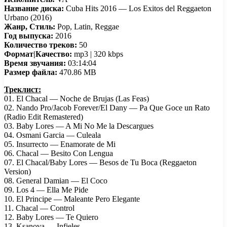
Название диска:
Cuba Hits 2016 — Los Exitos del Reggaeton
Urbano (2016)
Жанр, Стиль:
Pop, Latin, Reggae
Год выпуска:
2016
Количество треков:
50
Формат|Качество:
mp3 | 320 kbps
Время звучания:
03:14:04
Размер файла:
470.86 MB
Треклист:
01. El Chacal — Noche de Brujas (Las Feas)
02. Nando Pro/Jacob Forever/El Dany — Pa Que Goce un Rato
(Radio Edit Remastered)
03. Baby Lores — A Mi No Me la Descargues
04. Osmani Garcia — Culeala
05. Insurrecto — Enamorate de Mi
06. Chacal — Besito Con Lengua
07. El Chacal/Baby Lores — Besos de Tu Boca (Reggaeton
Version)
08. General Damian — El Coco
09. Los 4 — Ella Me Pide
10. El Principe — Maleante Pero Elegante
11. Chacal — Control
12. Baby Lores — Te Quiero
13. Ksanova — Infieles