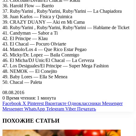
35. Chocolate/Divan/El Chacal — Rikiti
36. Harold Flow — Barrio
37. Ruby/Yarini , Ruby/Yarini, Ruby/Yarini — La Chapiadora
38. Juan Karlos — Fisica y Quimica
39. CRAZY DUANY — Aki en Mi Cama
40. Ruby/Yarini , Ruby/Yarini, Ruby/Yarini — Hablame de Ticket
41. Candyman — Sabor a Ti
42. El Principe — Klau
43. El Chacal — Pocuro Olviarte
44. Manolo/Los 4 — Que Rico Estar Pegao
45. Micky/Dr. Lopez — Baila Conmigo
46. El Micha/DJ Unic/El Chacal — La Cerveza
47. Los Desiguales/El Principe — Super Mega Fashion
48. NEMOK — El Conejito
49. Baby Lores — Ella Se Menea
50. Chacal — Paleta
08.08.2016
0
Время чтения: 1 минута
Facebook
X
Pinterest
Вконтакте
Одноклассники
Messenger
Messenger
WhatsApp
Telegram
Viber
Печатать
ПОХОЖИЕ СТАТЬИ