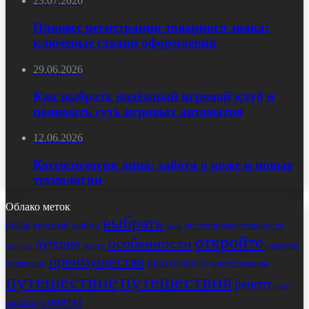
23.07.2026
Процесс регистрации товарного знака:
ключевые стадии оформления
29.06.2026
Как выбрать надёжный игровой клуб и
понимать суть игровых автоматов
12.06.2026
Косметология лица: забота о коже и новые
технологии
Облако меток
выбрать
виды
выбор
достопримечательности
вкусный
дома
откройте
особенности
лучшие
места
открытие
история
преимущества
приготовить
правильно
приготовления
путешествие
путешествия
рецепт
салат
советы
секреты