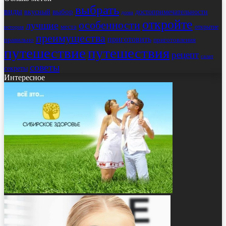
выбрать
виды
выбор
достопримечательности
вкусный
дома
откройте
особенности
лучшие
места
открытие
история
преимущества
приготовить
правильно
приготовления
путешествие
путешествия
рецепт
салат
советы
секреты
Интересное