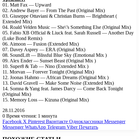
01. Matt Fax — Upward
02. Andrew Bayer — From The Past (Original Mix)
03. Giuseppe Ottaviani & Christian Burns — Brightheart (
Extended Mix)
04. Roald Velden Music — She\’s Something Else (Original Mix)
05. Fabio XB Official & Liuck feat. Sarah Russell — Another Day
(Luke Bond Remix)
06. Aimoon — Fusion (Extended Mix)
07. Davey Asprey — ERA (Original Mix)
08. SoundLift — Blissful Blue Sky (Emotional Mix )
09. Alex Ender — Sunset Beast (Original Mix )
10. Super8 & Tab — Nino (Extended Mix )
11. Morvan — Forever Tonight (Original Mix)
12. Joonas Hahmo — African Dreams (Original Mix )
13. David Gravell — Make Some Noise (Extended Mix)
14. Somna & Yang feat. James Darcy — Come Back Tonight
(Original Mix)
15. Memory Loss — Kizuna (Original Mix)
28.11.2016
0
Время чтения: 1 минута
Facebook
X
Pinterest
Вконтакте
Одноклассники
Messenger
Messenger
WhatsApp
Telegram
Viber
Печатать