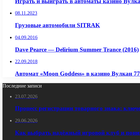
Играть и выиграть в автоматы казино Вулк
08.11.2023
Грузовые автомобили SITRAK
04.09.2016
Dave Pearce — Delirium Summer Trance (2016)
22.09.2018
Автомат «Moon Goddess» в казино Вулкан 7
Последние записи
23.07.2026
Процесс регистрации товарного знака: ключ
29.06.2026
Как выбрать надёжный игровой клуб и пони