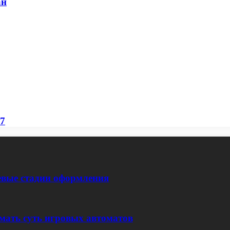
ан
77
евые стадии оформления
мать суть игровых автоматов