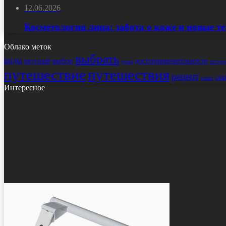
12.06.2026
Косметология лица: забота о коже и новые т
Облако меток
выбрать
виды
выбор
достопримечательности
вкусный
истор
дома
путешествие
путешествия
рецепт
сек
салат
Интересное