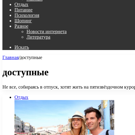
Отдых
Питание
Психология
Шопинг
Разное
Новости интернета
Литература
Искать
Главная
/
доступные
доступные
Не все, собираясь в отпуск, хотят жить на пятизвёздочном кур
Отдых