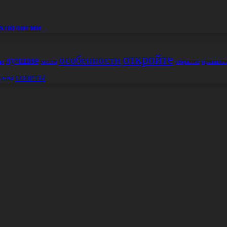
ехнологии
откройте
особенности
лучшие
места
правиль
открытие
ия
советы
реты