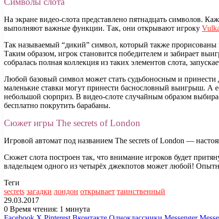
Символы слота
На экране видео-слота представлено пятнадцать символов. К
выполняют важные функции. Так, они открывают игроку
Vulk
Так называемый “дикий” символ, который также прорисованы в
Таким образом, игрок становится победителем и забирает выигр
собралась полная коллекция из таких элементов слота, запуска
Любой базовый символ может стать судьбоносным и принести д
маленькие ставки могут принести баснословный выигрыш. А есл
небольшой сюрприз. В видео-слоте случайным образом выбирае
бесплатно покрутить барабаны.
Сюжет игры The secrets of London
Игровой автомат под названием The secrets of London — насто
Сюжет слота построен так, что внимание игроков будет притян
владельцем одного из четырёх джекпотов может любой! Опытные
Теги
secrets
загадки
лондон
открывает
таинственный
29.03.2017
0
Время чтения: 1 минута
Facebook
X
Pinterest
Вконтакте
Одноклассники
Messenger
Messe