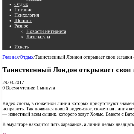
Отдых
Питание
Психология
Шопинг
Разное
Новости интернета
Литература
Искать
Главная
/
Отдых
/
Таинственный Лондон открывает свои загадки с 
Таинственный Лондон открывает свои за
29.03.2017
0
Время чтения: 1 минута
Видео-слоты, в сюжетной линии которых присутствуют знамен
исправить. Так появился новый видео-слот, сюжетная линия ко
— известный всем сыщик, которого зовут Холмс. Вместе с Ватсо
В эмуляторе находится пять барабанов, а линий целых двадцать