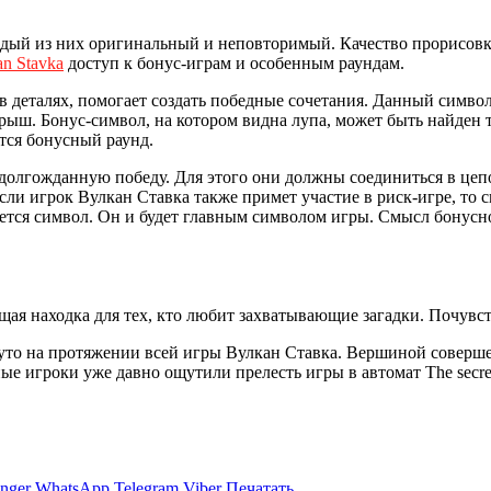
аждый из них оригинальный и неповторимый. Качество прорисовк
an Stavka
доступ к бонус-играм и особенным раундам.
 деталях, помогает создать победные сочетания. Данный символ
ыш. Бонус-символ, на котором видна лупа, может быть найден то
ется бонусный раунд.
олгожданную победу. Для этого они должны соединиться в цепо
и игрок Вулкан Ставка также примет участие в риск-игре, то с
тся символ. Он и будет главным символом игры. Смысл бонусног
ящая находка для тех, кто любит захватывающие загадки. Почув
уто на протяжении всей игры Вулкан Ставка. Вершиной совершен
 игроки уже давно ощутили прелесть игры в автомат The secret
nger
WhatsApp
Telegram
Viber
Печатать