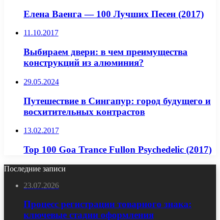
Елена Ваенга — 100 Лучших Песен (2017)
11.10.2017
Выбираем двери: в чем преимущества
конструкций из алюминия?
29.05.2024
Путешествие в Сингапур: город будущего и
восхитительных контрастов
13.02.2017
Top 100 Goa Trance Fullon Psychedelic (2017)
Последние записи
23.07.2026
Процесс регистрации товарного знака:
ключевые стадии оформления