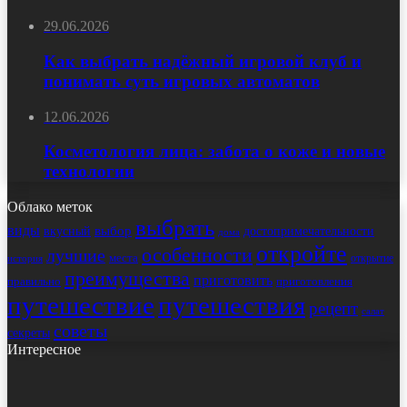
29.06.2026
Как выбрать надёжный игровой клуб и
понимать суть игровых автоматов
12.06.2026
Косметология лица: забота о коже и новые
технологии
Облако меток
выбрать
виды
выбор
достопримечательности
вкусный
дома
откройте
особенности
лучшие
места
открытие
история
преимущества
приготовить
правильно
приготовления
путешествие
путешествия
рецепт
салат
советы
секреты
Интересное