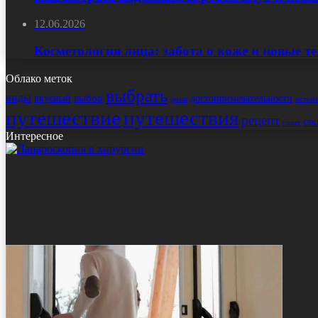
12.06.2026
Косметология лица: забота о коже и новые т
Облако меток
выбрать
виды
выбор
достопримечательности
вкусный
истор
дома
путешествие
путешествия
рецепт
сек
салат
Интересное