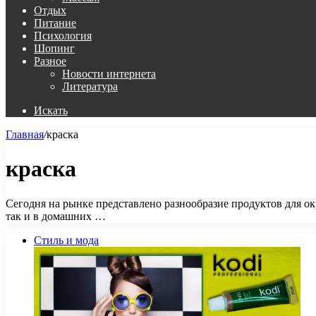
Отдых
Питание
Психология
Шопинг
Разное
Новости интернета
Литература
Искать
Главная
/
краска
краска
Сегодня на рынке представлено разнообразие продуктов для о
так и в домашних …
Стиль и мода