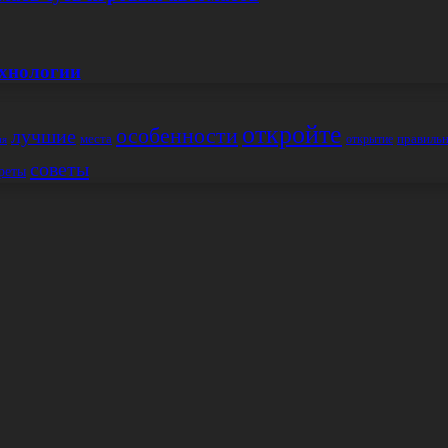
ехнологии
откройте
особенности
лучшие
места
правиль
открытие
ия
советы
реты