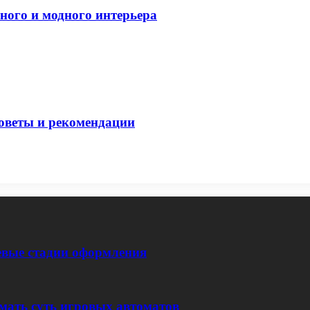
ного и модного интерьера
оветы и рекомендации
евые стадии оформления
мать суть игровых автоматов