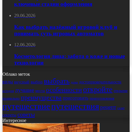
ключевые стадии оформления
29.06.2026
Как выбрать надёжный игровой клуб и
понимать суть игровых автоматов
12.06.2026
Косметология лица: забота о коже и новые
технологии
Облако меток
выбрать
виды
выбор
достопримечательности
вкусный
дома
откройте
особенности
лучшие
места
открытие
история
преимущества
приготовить
правильно
приготовления
путешествие
путешествия
рецепт
салат
советы
секреты
Интересное