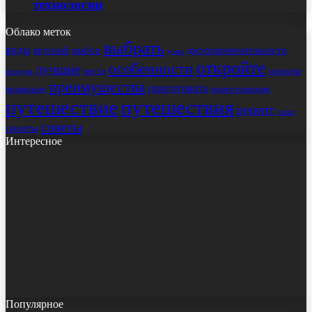
технологии
Облако меток
выбрать
виды
выбор
достопримечательности
вкусный
дома
откройте
особенности
лучшие
места
открытие
история
преимущества
приготовить
правильно
приготовления
путешествие
путешествия
рецепт
салат
советы
секреты
Интересное
Популярное