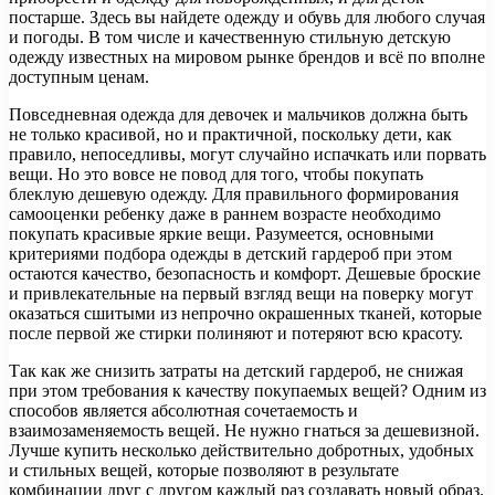
постарше. Здесь вы найдете одежду и обувь для любого случая
и погоды. В том числе и качественную стильную детскую
одежду известных на мировом рынке брендов и всё по вполне
доступным ценам.
Повседневная одежда для девочек и мальчиков должна быть
не только красивой, но и практичной, поскольку дети, как
правило, непоседливы, могут случайно испачкать или порвать
вещи. Но это вовсе не повод для того, чтобы покупать
блеклую дешевую одежду. Для правильного формирования
самооценки ребенку даже в раннем возрасте необходимо
покупать красивые яркие вещи. Разумеется, основными
критериями подбора одежды в детский гардероб при этом
остаются качество, безопасность и комфорт. Дешевые броские
и привлекательные на первый взгляд вещи на поверку могут
оказаться сшитыми из непрочно окрашенных тканей, которые
после первой же стирки полиняют и потеряют всю красоту.
Так как же снизить затраты на детский гардероб, не снижая
при этом требования к качеству покупаемых вещей? Одним из
способов является абсолютная сочетаемость и
взаимозаменяемость вещей. Не нужно гнаться за дешевизной.
Лучше купить несколько действительно добротных, удобных
и стильных вещей, которые позволяют в результате
комбинации друг с другом каждый раз создавать новый образ.