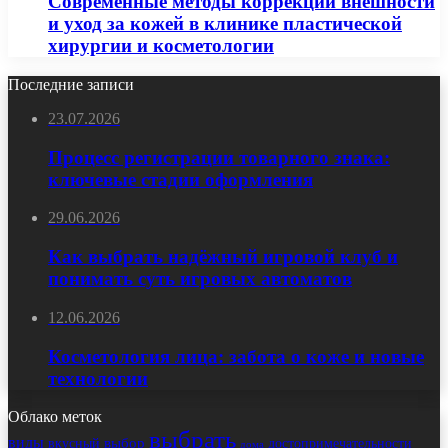
Современные методы коррекции внешности
и уход за кожей в клинике пластической
хирургии и косметологии
Последние записи
23.07.2026
Процесс регистрации товарного знака:
ключевые стадии оформления
29.06.2026
Как выбрать надёжный игровой клуб и
понимать суть игровых автоматов
12.06.2026
Косметология лица: забота о коже и новые
технологии
Облако меток
выбрать
виды
выбор
достопримечательности
вкусный
дома