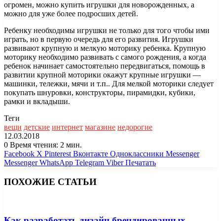
огромен, можно купить игрушки для новорожденных, а
можно для уже более подросших детей.
Ребенку необходимы игрушки не только для того чтобы ими
играть, но в первую очередь для его развития. Игрушки
развивают крупную и мелкую моторику ребенка. Крупную
моторику необходимо развивать с самого рождения, а когда
ребенок начинает самостоятельно передвигаться, помощь в
развитии крупной моторики окажут крупные игрушки —
машинки, тележки, мячи и т.п.. Для мелкой моторики следует
покупать шнуровки, конструкторы, пирамидки, кубики,
рамки и вкладыши.
Теги
вещи
детские
интернет
магазине
недорогие
12.03.2018
0
Время чтения: 2 мин.
Facebook
X
Pinterest
Вконтакте
Одноклассники
Messenger
Messenger
WhatsApp
Telegram
Viber
Печатать
ПОХОЖИЕ СТАТЬИ
Как разработать дизайн брендированных