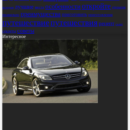
откройте
особенности
лучшие
места
открытие
история
преимущества
приготовить
правильно
приготовления
путешествие
путешествия
рецепт
салат
советы
секреты
Интересное