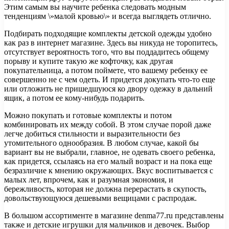
Этим самым вы научите ребенка следовать модным
тенденциям \»малой кровью\» и всегда выглядеть отлично.
Подбирать подходящие комплекты детской одежды удобно
как раз в интернет магазине. Здесь вы никуда не торопитесь,
отсутствует вероятность того, что вы поддадитесь общему
порыву и купите такую же кофточку, как другая
покупательница, а потом поймете, что вашему ребенку ее
совершенно не с чем одеть. И придется докупать что-то еще
или отложить не пришедшуюся ко двору одежку в дальний
ящик, а потом ее кому-нибудь подарить.
Можно покупать и готовые комплекты и потом
комбинировать их между собой. В этом случае порой даже
легче добиться стильности и выразительности без
утомительного однообразия. В любом случае, какой бы
вариант вы не выбрали, главное, не одевать своего ребенка,
как придется, ссылаясь на его малый возраст и на пока еще
безразличие к мнению окружающих. Вкус воспитывается с
малых лет, впрочем, как и разумная экономия, и
бережливость, которая не должна перерастать в скупость,
довольствующуюся дешевыми вещицами с распродаж.
В большом ассортименте в магазине denma77.ru представлены
также и детские игрушки для мальчиков и девочек. Выбор