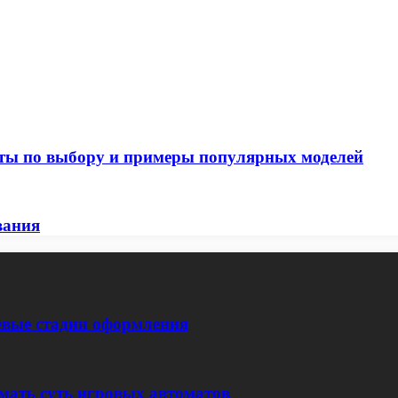
еты по выбору и примеры популярных моделей
вания
евые стадии оформления
мать суть игровых автоматов