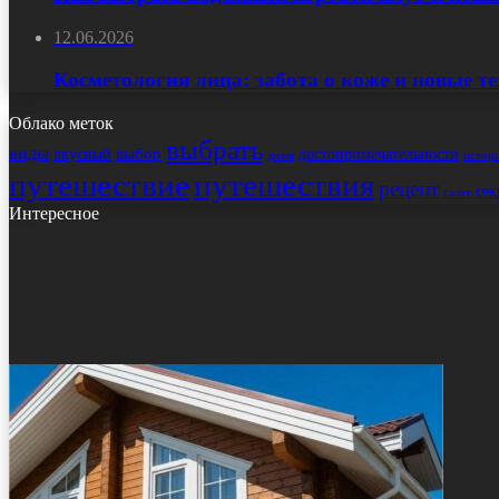
12.06.2026
Косметология лица: забота о коже и новые т
Облако меток
выбрать
виды
выбор
достопримечательности
вкусный
истор
дома
путешествие
путешествия
рецепт
сек
салат
Интересное