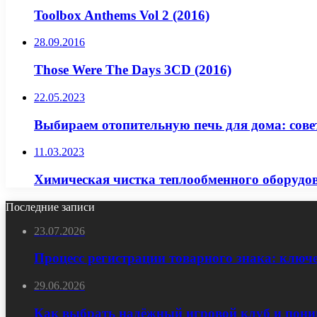
Toolbox Anthems Vol 2 (2016)
28.09.2016
Those Were The Days 3CD (2016)
22.05.2023
Выбираем отопительную печь для дома: сов
11.03.2023
Химическая чистка теплообменного оборудо
Последние записи
23.07.2026
Процесс регистрации товарного знака: ключ
29.06.2026
Как выбрать надёжный игровой клуб и пони