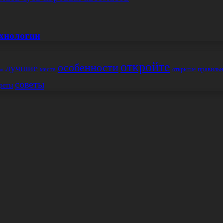
ехнологии
откройте
особенности
лучшие
места
правиль
открытие
ия
советы
реты