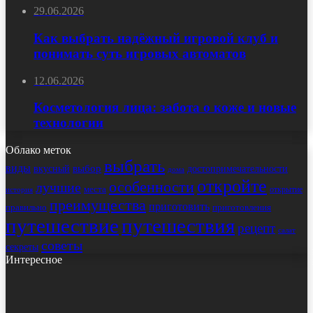
29.06.2026
Как выбрать надёжный игровой клуб и
понимать суть игровых автоматов
12.06.2026
Косметология лица: забота о коже и новые
технологии
Облако меток
выбрать
виды
выбор
достопримечательности
вкусный
дома
откройте
особенности
лучшие
места
открытие
история
преимущества
приготовить
правильно
приготовления
путешествие
путешествия
рецепт
салат
советы
секреты
Интересное