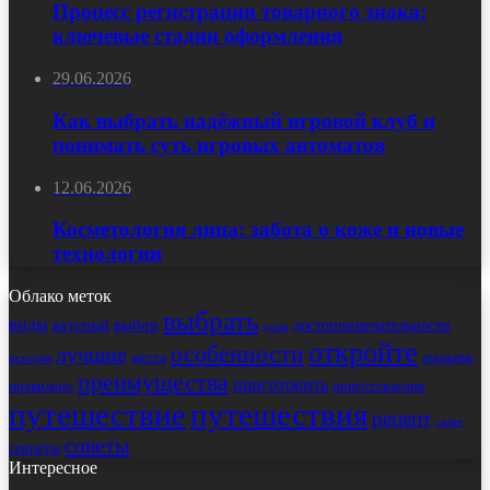
Процесс регистрации товарного знака:
ключевые стадии оформления
29.06.2026
Как выбрать надёжный игровой клуб и
понимать суть игровых автоматов
12.06.2026
Косметология лица: забота о коже и новые
технологии
Облако меток
выбрать
виды
выбор
достопримечательности
вкусный
дома
откройте
особенности
лучшие
места
открытие
история
преимущества
приготовить
правильно
приготовления
путешествие
путешествия
рецепт
салат
советы
секреты
Интересное