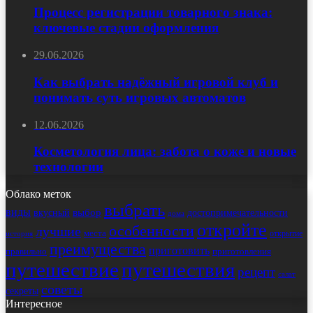
Процесс регистрации товарного знака:
ключевые стадии оформления
29.06.2026
Как выбрать надёжный игровой клуб и
понимать суть игровых автоматов
12.06.2026
Косметология лица: забота о коже и новые
технологии
Облако меток
выбрать
виды
выбор
достопримечательности
вкусный
дома
откройте
особенности
лучшие
места
открытие
история
преимущества
приготовить
правильно
приготовления
путешествие
путешествия
рецепт
салат
советы
секреты
Интересное