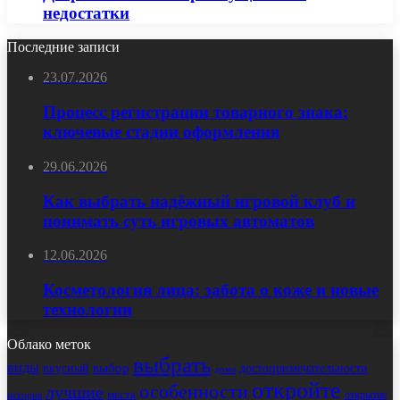
недостатки
Последние записи
23.07.2026
Процесс регистрации товарного знака:
ключевые стадии оформления
29.06.2026
Как выбрать надёжный игровой клуб и
понимать суть игровых автоматов
12.06.2026
Косметология лица: забота о коже и новые
технологии
Облако меток
выбрать
виды
выбор
достопримечательности
вкусный
дома
откройте
особенности
лучшие
места
открытие
история