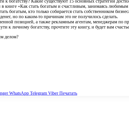
и к богатству? Какие существуют 15 основных стратегий достиж
 в книге «Как стать богатым и счастливым, занимаясь любимым 
 стать богатым, кто только собирается стать собственником биз
денег, но по каким-то причинам это не получилось сделать.
ненной позицией, а также рекламным агентам, менеджерам по 
и к личному богатству, прочтите эту книгу, и будет вам счастье
ым делом?
nger
WhatsApp
Telegram
Viber
Печатать