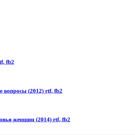
f, fb2
вопросы (2012) rtf, fb2
ья женщин (2014) rtf, fb2