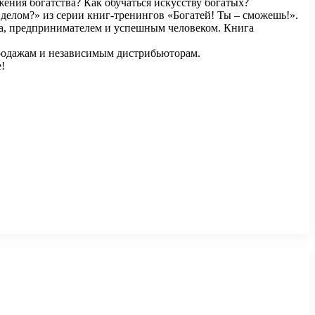
ения богатства? Как обучаться искусству богатых?
делом?» из серии книг-тренингов «Богатей! Ты – сможешь!».
неса, предпринимателем и успешным человеком. Книга
продажам и независимым дистрибьюторам.
!