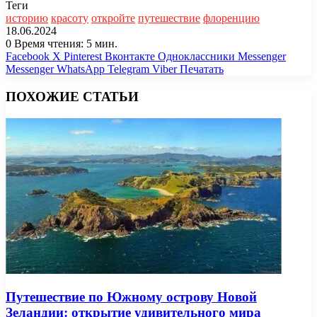
Теги
историю
красоту
откройте
путешествие
флоренцию
18.06.2024
0
Время чтения: 5 мин.
Facebook
X
Pinterest
Вконтакте
Одноклассники
Messenger
Messenger
WhatsApp
Telegram
Viber
Печатать
ПОХОЖИЕ СТАТЬИ
Путешествие по Южному острову Новой
Зеландии: открытие удивительного мира