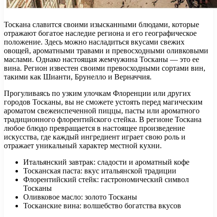
Тоскана славится своими изысканными блюдами, которые
отражают богатое наследие региона и его географическое
положение. Здесь можно насладиться вкусами свежих
овощей, ароматными травами и превосходными оливковыми
маслами. Однако настоящая жемчужина Тосканы — это ее
вина. Регион известен своими превосходными сортами вин,
такими как Шианти, Брунелло и Верначчия.
Прогуливаясь по узким улочкам Флоренции или других
городов Тосканы, вы не сможете устоять перед магическим
ароматом свежеиспеченной пиццы, пасты или ароматного
традиционного флорентийского стейка. В регионе Тоскана
любое блюдо превращается в настоящее произведение
искусства, где каждый ингредиент играет свою роль и
отражает уникальный характер местной кухни.
Итальянский завтрак: сладости и ароматный кофе
Тосканская паста: вкус итальянской традиции
Флорентийский стейк: гастрономический символ
Тосканы
Оливковое масло: золото Тосканы
Тосканские вина: волшебство богатства вкусов