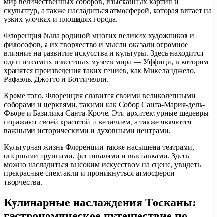
мир величественных соборов, изысканных картин и
скульптур, а также насладиться атмосферой, которая витает на
узких улочках и площадях города.
Флоренция была родиной многих великих художников и
философов, а их творчество и мысли оказали огромное
влияние на развитие искусства и культуры. Здесь находится
один из самых известных музеев мира — Уффици, в котором
хранятся произведения таких гениев, как Микеланджело,
Рафаэль, Джотто и Боттичелли.
Кроме того, Флоренция славится своими великолепными
соборами и церквями, такими как Собор Санта-Мария-дель-
Фьоре и Базилика Санта-Кроче. Эти архитектурные шедевры
поражают своей красотой и величием, а также являются
важными историческими и духовными центрами.
Культурная жизнь Флоренции также насыщена театрами,
оперными труппами, фестивалями и выставками. Здесь
можно насладиться высоким искусством на сцене, увидеть
прекрасные спектакли и проникнуться атмосферой
творчества.
Кулинарные наслаждения Тосканы:
гастрономическое путешествие по