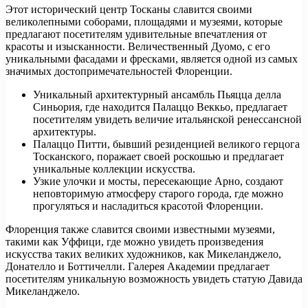
Этот исторический центр Тосканы славится своими
великолепными соборами, площадями и музеями, которые
предлагают посетителям удивительные впечатления от
красоты и изысканности. Величественный Дуомо, с его
уникальными фасадами и фресками, является одной из самых
значимых достопримечательностей Флоренции.
Уникальный архитектурный ансамбль Пьяцца делла
Синьория, где находится Палаццо Веккьо, предлагает
посетителям увидеть величие итальянской ренессансной
архитектуры.
Палаццо Питти, бывший резиденцией великого герцога
Тосканского, поражает своей роскошью и предлагает
уникальные коллекции искусства.
Узкие улочки и мосты, пересекающие Арно, создают
неповторимую атмосферу старого города, где можно
прогуляться и насладиться красотой Флоренции.
Флоренция также славится своими известными музеями,
такими как Уффици, где можно увидеть произведения
искусства таких великих художников, как Микеланджело,
Донателло и Боттичелли. Галерея Академии предлагает
посетителям уникальную возможность увидеть статую Давида
Микеланджело.