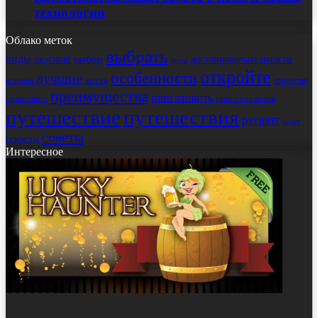
технологии
Облако меток
выбрать
виды
выбор
достопримечательности
вкусный
дома
откройте
особенности
лучшие
места
открытие
история
преимущества
приготовить
правильно
приготовления
путешествие
путешествия
рецепт
салат
советы
секреты
Интересное