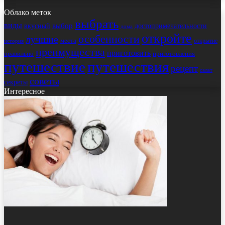
Облако меток
выбрать
виды
выбор
достопримечательности
вкусный
дома
откройте
особенности
лучшие
места
открытие
история
преимущества
приготовить
правильно
приготовления
путешествие
путешествия
рецепт
салат
советы
секреты
Интересное