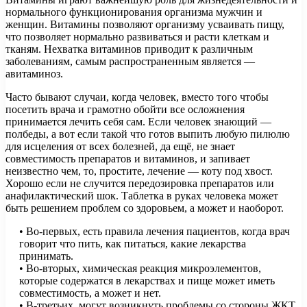
нормального функционирования организма мужчин и
женщин. Витамины позволяют организму усваивать пищу,
что позволяет нормально развиваться и расти клеткам и
тканям. Нехватка витаминов приводит к различным
заболеваниям, самым распространенным является —
авитаминоз.
Часто бывают случаи, когда человек, вместо того чтобы
посетить врача и грамотно обойти все осложнения
принимается лечить себя сам. Если человек знающий —
полбеды, а вот если такой что готов выпить любую пилюлю
для исцеления от всех болезней, да ещё, не знает
совместимость препаратов и витаминов, и запивает
неизвестно чем, то, простите, лечение — коту под хвост.
Хорошо если не случится передозировка препаратов или
анафилактический шок. Таблетка в руках человека может
быть решением проблем со здоровьем, а может и наоборот.
• Во-первых, есть правила лечения пациентов, когда врач
говорит что пить, как питаться, какие лекарства
принимать.
• Во-вторых, химическая реакция микроэлементов,
которые содержатся в лекарствах и пище может иметь
совместимость, а может и нет.
• В-третьих, могут возникнуть проблемы со стороны ЖКТ