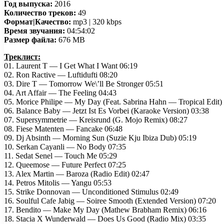
Год выпуска:
2016
Количество треков:
49
Формат|Качество:
mp3 | 320 kbps
Время звучания:
04:54:02
Размер файла:
676 MB
Треклист:
01. Laurent T — I Get What I Want 06:19
02. Ron Ractive — Luftidufti 08:20
03. Dire T — Tomorrow We\’ll Be Stronger 05:51
04. Art Affair — The Feeling 04:43
05. Morice Philipe — My Day (Feat. Sabrina Hahn — Tropical Edit)
06. Balance Baby — Jetzt Ist Es Vorbei (Karaoke Version) 03:38
07. Supersymmetrie — Kreisrund (G. Mojo Remix) 08:27
08. Fiese Matenten — Fancake 06:48
09. Dj Absinth — Morning Sun (Suzie Kju Ibiza Dub) 05:19
10. Serkan Cayanli — No Body 07:35
11. Sedat Senel — Touch Me 05:29
12. Queemose — Future Perfect 07:25
13. Alex Martin — Baroza (Radio Edit) 02:47
14. Petros Mitolis — Yangu 05:53
15. Strike Donnovan — Unconditioned Stimulus 02:49
16. Soulful Cafe Jabig — Soiree Smooth (Extended Version) 07:20
17. Bendito — Make My Day (Mathew Brabham Remix) 06:16
18. Stacia X Wunderwald — Does Us Good (Radio Mix) 03:35