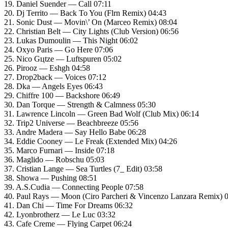
19. Daniel Suender — Call 07:11
20. Dj Territo — Back To You (Flrn Remix) 04:43
21. Sonic Dust — Movin\’ On (Marceo Remix) 08:04
22. Christian Belt — City Lights (Club Version) 06:56
23. Lukas Dumoulin — This Night 06:02
24. Oxyo Paris — Go Here 07:06
25. Nico Gцtze — Luftspuren 05:02
26. Pirooz — Eshgh 04:58
27. Drop2back — Voices 07:12
28. Dka — Angels Eyes 06:43
29. Chiffre 100 — Backshore 06:49
30. Dan Torque — Strength & Calmness 05:30
31. Lawrence Lincoln — Green Bad Wolf (Club Mix) 06:14
32. Trip2 Universe — Beachbreeze 05:56
33. Andre Madera — Say Hello Babe 06:28
34. Eddie Cooney — Le Freak (Extended Mix) 04:26
35. Marco Furnari — Inside 07:18
36. Maglido — Robschu 05:03
37. Cristian Lange — Sea Turtles (7_ Edit) 03:58
38. Showa — Pushing 08:51
39. A.S.Cudia — Connecting People 07:58
40. Paul Rays — Moon (Ciro Parcheri & Vincenzo Lanzara Remix) 
41. Dan Chi — Time For Dreams 06:32
42. Lyonbrotherz — Le Luc 03:32
43. Cafe Creme — Flying Carpet 06:24