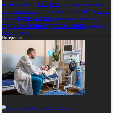
выбрать
виды
выбор
достопримечательности
вкусный
дома
откройте
особенности
лучшие
места
открытие
история
преимущества
приготовить
правильно
приготовления
путешествие
путешествия
рецепт
салат
советы
секреты
Интересное