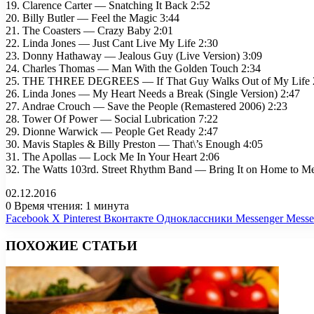
19. Clarence Carter — Snatching It Back 2:52
20. Billy Butler — Feel the Magic 3:44
21. The Coasters — Crazy Baby 2:01
22. Linda Jones — Just Cant Live My Life 2:30
23. Donny Hathaway — Jealous Guy (Live Version) 3:09
24. Charles Thomas — Man With the Golden Touch 2:34
25. THE THREE DEGREES — If That Guy Walks Out of My Life 
26. Linda Jones — My Heart Needs a Break (Single Version) 2:47
27. Andrae Crouch — Save the People (Remastered 2006) 2:23
28. Tower Of Power — Social Lubrication 7:22
29. Dionne Warwick — People Get Ready 2:47
30. Mavis Staples & Billy Preston — That\’s Enough 4:05
31. The Apollas — Lock Me In Your Heart 2:06
32. The Watts 103rd. Street Rhythm Band — Bring It on Home to Me
02.12.2016
0
Время чтения: 1 минута
Facebook
X
Pinterest
Вконтакте
Одноклассники
Messenger
Messe
ПОХОЖИЕ СТАТЬИ