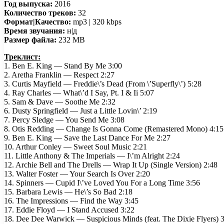
Год выпуска:
2016
Количество треков:
32
Формат|Качество:
mp3 | 320 kbps
Время звучания:
н|д
Размер файла:
232 MB
Треклист:
1. Ben E. King — Stand By Me 3:00
2. Aretha Franklin — Respect 2:27
3. Curtis Mayfield — Freddie\’s Dead (From \’Superfly\’) 5:28
4. Ray Charles — What\’d I Say, Pt. I & Ii 5:07
5. Sam & Dave — Soothe Me 2:32
6. Dusty Springfield — Just a Little Lovin\’ 2:19
7. Percy Sledge — You Send Me 3:08
8. Otis Redding — Change Is Gonna Come (Remastered Mono) 4:15
9. Ben E. King — Save the Last Dance For Me 2:27
10. Arthur Conley — Sweet Soul Music 2:21
11. Little Anthony & The Imperials — I\’m Alright 2:24
12. Archie Bell and The Drells — Wrap It Up (Single Version) 2:48
13. Walter Foster — Your Search Is Over 2:20
14. Spinners — Cupid I\’ve Loved You For a Long Time 3:56
15. Barbara Lewis — He\’s So Bad 2:18
16. The Impressions — Find the Way 3:45
17. Eddie Floyd — I Stand Accused 3:22
18. Dee Dee Warwick — Suspicious Minds (feat. The Dixie Flyers) 