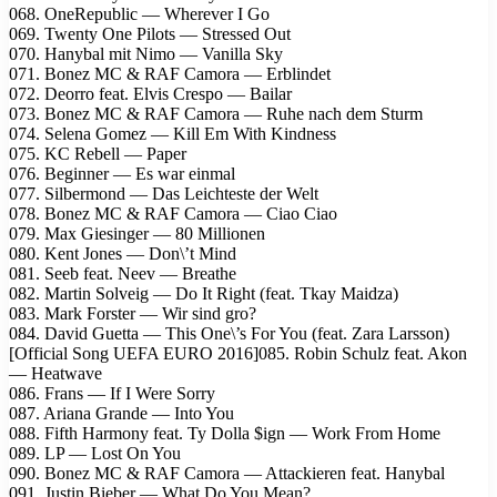
068. OneRepublic — Wherever I Go
069. Twenty One Pilots — Stressed Out
070. Hanybal mit Nimo — Vanilla Sky
071. Bonez MC & RAF Camora — Erblindet
072. Deorro feat. Elvis Crespo — Bailar
073. Bonez MC & RAF Camora — Ruhe nach dem Sturm
074. Selena Gomez — Kill Em With Kindness
075. KC Rebell — Paper
076. Beginner — Es war einmal
077. Silbermond — Das Leichteste der Welt
078. Bonez MC & RAF Camora — Ciao Ciao
079. Max Giesinger — 80 Millionen
080. Kent Jones — Don\’t Mind
081. Seeb feat. Neev — Breathe
082. Martin Solveig — Do It Right (feat. Tkay Maidza)
083. Mark Forster — Wir sind gro?
084. David Guetta — This One\’s For You (feat. Zara Larsson)
[Official Song UEFA EURO 2016]085. Robin Schulz feat. Akon
— Heatwave
086. Frans — If I Were Sorry
087. Ariana Grande — Into You
088. Fifth Harmony feat. Ty Dolla $ign — Work From Home
089. LP — Lost On You
090. Bonez MC & RAF Camora — Attackieren feat. Hanybal
091. Justin Bieber — What Do You Mean?