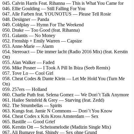
045. Calvin Harris Feat. Rihanna — This is What You Came for
046. Ellie Goulding — Still Falling For You
047. Alle Farben feat. YOUNOTUS — Please Tell Rosie
048. Desiigner — Panda
049. Coldplay — Hymn For The Weekend
050. Drake — Too Good (feat. Rihanna)
051. Galantis — No Money
052. Frenship + Emily Warren — Capsize
053. Anne-Marie — Alarm
054. Stereoact — Die immer lacht (Radio 2016 Mix) (feat. Kerstin
Ott)
055. Alan Walker — Faded
056. Mike Posner — I Took A Pill In Ibiza (Seeb Remix)
057. Tove Lo — Cool Girl
058. Cheat Codes & Dante Klein — Let Me Hold You (Turn Me
On)
059. 257ers — Holland
060. Charlie Puth feat. Selena Gomez — We Don\’t Talk Anymore
061. Hailee Steinfeld & Grey — Starving (feat. Zedd)
062. The Strumbellas — Spirits
063. Kungs feat. Jamie N Commons — Don\’t You Know
064. Cheat Codes x Kris Kross Amsterdam — Sex
065. Bastille — Good Grief
066. Kerstin Ott — Scheissmelodie (Madizin Single Mix)
067. Ali Bumaye feat. Shindy — Sex ohne Grund