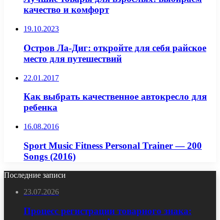
качество и комфорт
19.10.2023
Остров Ла-Диг: откройте для себя райское
место для путешествий
22.01.2017
Как выбрать качественное автокресло для
ребенка
16.08.2016
Sport Music Fitness Personal Trainer — 200
Songs (2016)
Последние записи
23.07.2026
Процесс регистрации товарного знака: