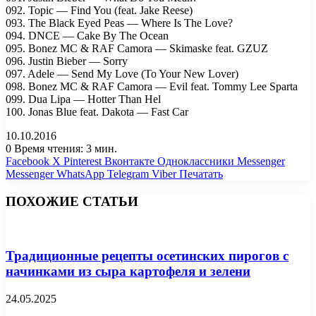
092. Topic — Find You (feat. Jake Reese)
093. The Black Eyed Peas — Where Is The Love?
094. DNCE — Cake By The Ocean
095. Bonez MC & RAF Camora — Skimaske feat. GZUZ
096. Justin Bieber — Sorry
097. Adele — Send My Love (To Your New Lover)
098. Bonez MC & RAF Camora — Evil feat. Tommy Lee Sparta
099. Dua Lipa — Hotter Than Hel
100. Jonas Blue feat. Dakota — Fast Car
10.10.2016
0
Время чтения: 3 мин.
Facebook
X
Pinterest
Вконтакте
Одноклассники
Messenger
Messenger
WhatsApp
Telegram
Viber
Печатать
ПОХОЖИЕ СТАТЬИ
Традиционные рецепты осетинских пирогов с
начинками из сыра картофеля и зелени
24.05.2025