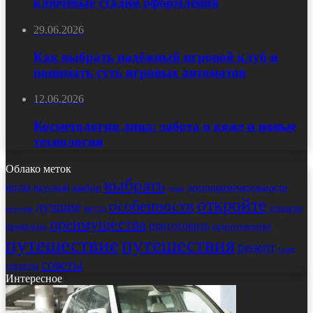
ключевые стадии оформления
29.06.2026
Как выбрать надёжный игровой клуб и
понимать суть игровых автоматов
12.06.2026
Косметология лица: забота о коже и новые
технологии
Облако меток
выбрать
виды
выбор
достопримечательности
вкусный
дома
откройте
особенности
лучшие
места
открытие
история
преимущества
приготовить
правильно
приготовления
путешествие
путешествия
рецепт
салат
советы
секреты
Интересное