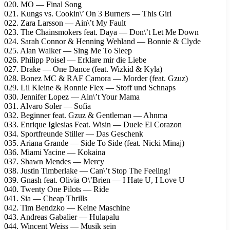
020. MO — Final Song
021. Kungs vs. Cookin\’ On 3 Burners — This Girl
022. Zara Larsson — Ain\’t My Fault
023. The Chainsmokers feat. Daya — Don\’t Let Me Down
024. Sarah Connor & Henning Wehland — Bonnie & Clyde
025. Alan Walker — Sing Me To Sleep
026. Philipp Poisel — Erklare mir die Liebe
027. Drake — One Dance (feat. Wizkid & Kyla)
028. Bonez MC & RAF Camora — Morder (feat. Gzuz)
029. Lil Kleine & Ronnie Flex — Stoff und Schnaps
030. Jennifer Lopez — Ain\’t Your Mama
031. Alvaro Soler — Sofia
032. Beginner feat. Gzuz & Gentleman — Ahnma
033. Enrique Iglesias Feat. Wisin — Duele El Corazon
034. Sportfreunde Stiller — Das Geschenk
035. Ariana Grande — Side To Side (feat. Nicki Minaj)
036. Miami Yacine — Kokaina
037. Shawn Mendes — Mercy
038. Justin Timberlake — Can\’t Stop The Feeling!
039. Gnash feat. Olivia O\’Brien — I Hate U, I Love U
040. Twenty One Pilots — Ride
041. Sia — Cheap Thrills
042. Tim Bendzko — Keine Maschine
043. Andreas Gabalier — Hulapalu
044. Wincent Weiss — Musik sein