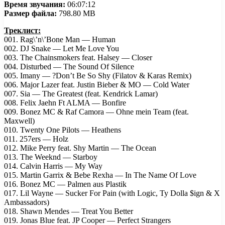
Время звучания:
06:07:12
Размер файла:
798.80 MB
Треклист:
001. Rag\’n\’Bone Man — Human
002. DJ Snake — Let Me Love You
003. The Chainsmokers feat. Halsey — Closer
004. Disturbed — The Sound Of Silence
005. Imany — ?Don’t Be So Shy (Filatov & Karas Remix)
006. Major Lazer feat. Justin Bieber & MO — Cold Water
007. Sia — The Greatest (feat. Kendrick Lamar)
008. Felix Jaehn Ft ALMA — Bonfire
009. Bonez MC & Raf Camora — Ohne mein Team (feat.
Maxwell)
010. Twenty One Pilots — Heathens
011. 257ers — Holz
012. Mike Perry feat. Shy Martin — The Ocean
013. The Weeknd — Starboy
014. Calvin Harris — My Way
015. Martin Garrix & Bebe Rexha — In The Name Of Love
016. Bonez MC — Palmen aus Plastik
017. Lil Wayne — Sucker For Pain (with Logic, Ty Dolla $ign & X
Ambassadors)
018. Shawn Mendes — Treat You Better
019. Jonas Blue feat. JP Cooper — Perfect Strangers