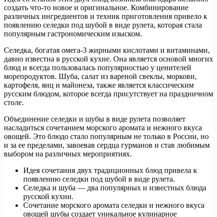
создать что-то новое и оригинальное. Комбинирование
различных ингредиентов и техник приготовления привело к
появлению селедки под шубой в виде рулета, которая стала
популярным гастрономическим изыском.
Селедка, богатая омега-3 жирными кислотами и витаминами,
давно известна в русской кухне. Она является основой многих
блюд и всегда пользовалась популярностью у ценителей
морепродуктов. Шуба, салат из вареной свеклы, моркови,
картофеля, яиц и майонеза, также является классическим
русским блюдом, которое всегда присутствует на праздничном
столе.
Объединение селедки и шубы в виде рулета позволяет
насладиться сочетанием морского аромата и нежного вкуса
овощей. Это блюдо стало популярным не только в России, но
и за ее пределами, завоевав сердца гурманов и став любимым
выбором на различных мероприятиях.
Идея сочетания двух традиционных блюд привела к
появлению селедки под шубой в виде рулета.
Селедка и шуба — два популярных и известных блюда
русской кухни.
Сочетание морского аромата селедки и нежного вкуса
овощей шубы создает уникальное кулинарное