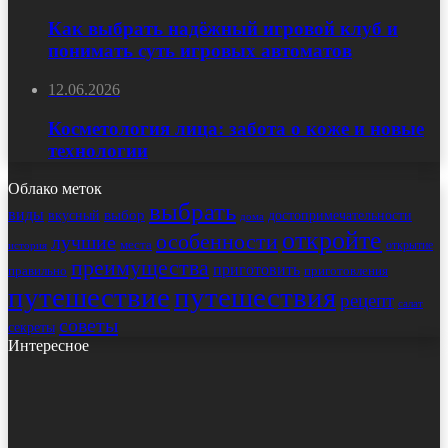
Как выбрать надёжный игровой клуб и
понимать суть игровых автоматов
12.06.2026
Косметология лица: забота о коже и новые
технологии
Облако меток
выбрать
виды
выбор
достопримечательности
вкусный
дома
откройте
особенности
лучшие
места
открытие
история
преимущества
приготовить
правильно
приготовления
путешествие
путешествия
рецепт
салат
советы
секреты
Интересное