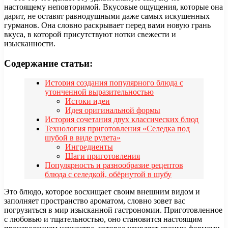
настоящему неповторимой. Вкусовые ощущения, которые она
дарит, не оставят равнодушными даже самых искушенных
гурманов. Она словно раскрывает перед вами новую грань
вкуса, в которой присутствуют нотки свежести и
изысканности.
Содержание статьи:
История создания популярного блюда с
утонченной выразительностью
Истоки идеи
Идея оригинальной формы
История сочетания двух классических блюд
Технология приготовления «Селедка под
шубой в виде рулета»
Ингредиенты
Шаги приготовления
Популярность и разнообразие рецептов
блюда с селедкой, обёрнутой в шубу
Это блюдо, которое восхищает своим внешним видом и
заполняет пространство ароматом, словно зовет вас
погрузиться в мир изысканной гастрономии. Приготовленное
с любовью и тщательностью, оно становится настоящим