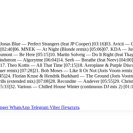
nas Blue — Perfect Strangers (feat JP Cooper) [03:16]03. Avicii —
) [02:40]06. MNEK — At Night (Blonde remix) [05:06]07. KDA — Jus
umont — Be Here [05:15]10. Martin Solveig — Do It Right (feat Tka
Lindstrom — Algorytme [06:04]14. Seeb — Breathe (feat Neev) [04:00
17. Theo Kottis — All That Time [07:15]18. Aeroplane & Purple Disc
uer remix) [07:28]21. Bob Moses — Like It Or Not (Joris Voorn remi
5]24. Florian Kruse & Hendrik Burkhard — The Ground (Joris Voorn
ls (extended mix) [07:08]28. Recondite — Andever [05:55]29. Christi
55:33]32. Various — Chilled House Winter (continuous DJ mix 2) [01:
nger
WhatsApp
Telegram
Viber
Печатать