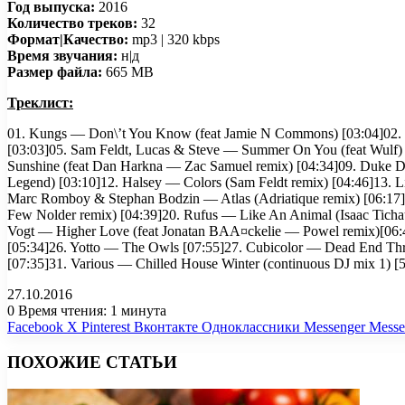
Год выпуска:
2016
Количество треков:
32
Формат|Качество:
mp3 | 320 kbps
Время звучания:
н|д
Размер файла:
665 MB
Треклист:
01. Kungs — Don\’t You Know (feat Jamie N Commons) [03:04]02. Jo
[03:03]05. Sam Feldt, Lucas & Steve — Summer On You (feat Wulf
Sunshine (feat Dan Harkna — Zac Samuel remix) [04:34]09. Duke D
Legend) [03:10]12. Halsey — Colors (Sam Feldt remix) [04:46]13. 
Marc Romboy & Stephan Bodzin — Atlas (Adriatique remix) [06:17]
Few Nolder remix) [04:39]20. Rufus — Like An Animal (Isaac Ticha
Vogt — Higher Love (feat Jonatan BAA¤ckelie — Powel remix)[06:4
[05:34]26. Yotto — The Owls [07:55]27. Cubicolor — Dead End Thril
[07:35]31. Various — Chilled House Winter (continuous DJ mix 1) [
27.10.2016
0
Время чтения: 1 минута
Facebook
X
Pinterest
Вконтакте
Одноклассники
Messenger
Messe
ПОХОЖИЕ СТАТЬИ