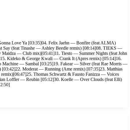
 Gonna Love Ya [03:35]04. Felix Jaehn — Bonfire (feat ALMA)
t Say (feat Tinashe — Ashley Beedle remix) [08:14]08. TIEKS —
y Maidza — Club mix)[05:41]11. Tiesto — Summer Nights (feat John
]15. Kideko & George Kwali — Crank It (Apres remix) [05:14]16.
o Machine — Sambal [03:25]19. Fakear — Silver (feat Rae Morris —
x) [03:42]22. Moderat — Running (Ame remix) [07:35]23. Matthias
 remix)[06:47]25. Thomas Schwartz & Fausto Fanizza — Voices
an Loffler — Reubin [05:12]30. Koelle — Over Clouds (feat Elli)
12:50]