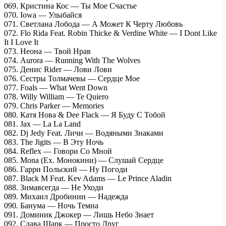
069. Кристина Кос — Ты Мое Счастье
070. Iowa — Улыбайся
071. Светлана Лобода — А Может К Черту Любовь
072. Flo Rida Feat. Robin Thicke & Verdine White — I Dont Like
It I Love It
073. Неона — Твой Нрав
074. Aurora — Running With The Wolves
075. Денис Rider — Лови Лови
076. Сестры Толмачевы — Сердце Мое
077. Foals — What Went Down
078. Willy William — Te Quiero
079. Chris Parker — Memories
080. Катя Нова & Dee Flack — Я Буду С Тобой
081. Jax — La La Land
082. Dj Jedy Feat. Личи — Водяными Знаками
083. The Jigits — В Эту Ночь
084. Reflex — Говори Со Мной
085. Mona (Ex. Монокини) — Слушай Сердце
086. Гарри Польский — Ну Погоди
087. Black M Feat. Kev Adams — Le Prince Aladin
088. Зимавсегда — Не Уходи
089. Михаил Дробинин — Надежда
090. Банума — Ночь Темна
091. Доминик Джокер — Лишь Небо Знает
092. Слава Шарк — Просто Друг