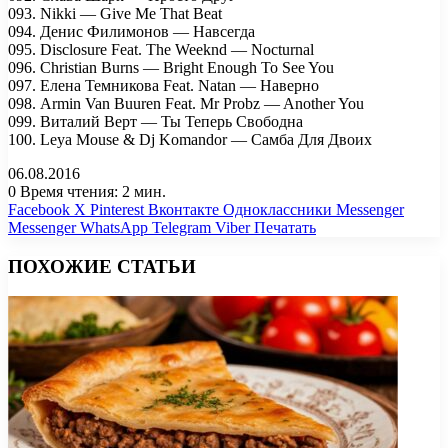
093. Nikki — Give Me That Beat
094. Денис Филимонов — Навсегда
095. Disclosure Feat. The Weeknd — Nocturnal
096. Christian Burns — Bright Enough To See You
097. Елена Темникова Feat. Natan — Наверно
098. Armin Van Buuren Feat. Mr Probz — Another You
099. Виталий Верт — Ты Теперь Свободна
100. Leya Mouse & Dj Komandor — Самба Для Двоих
06.08.2016
0
Время чтения: 2 мин.
Facebook
X
Pinterest
Вконтакте
Одноклассники
Messenger
Messenger
WhatsApp
Telegram
Viber
Печатать
ПОХОЖИЕ СТАТЬИ