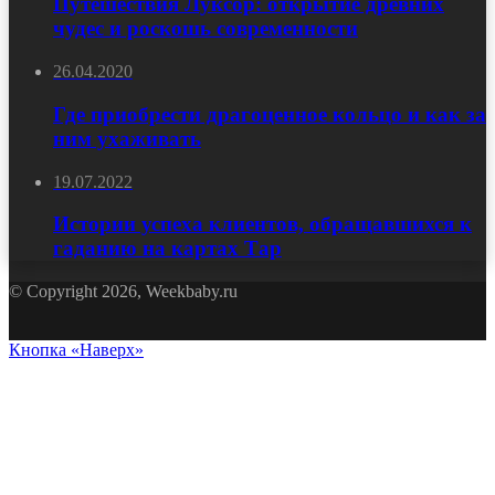
Путешествия Луксор: открытие древних
чудес и роскошь современности
26.04.2020
Где приобрести драгоценное кольцо и как за
ним ухаживать
19.07.2022
Истории успеха клиентов, обращавшихся к
гаданию на картах Тар
© Copyright 2026, Weekbaby.ru
Кнопка «Наверх»