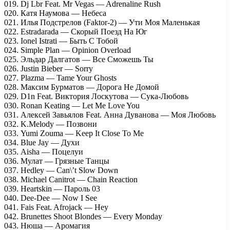
019. Dj Lbr Feat. Mr Vegas — Adrenaline Rush
020. Катя Наумова — Небеса
021. Илья Подстрелов (Faktor-2) — Ути Моя Маленькая
022. Estradarada — Cкорый Поезд На Юг
023. Ionel Istrati — Быть С Тобой
024. Simple Plan — Opinion Overload
025. Эльдар Далгатов — Все Сможешь Ты
026. Justin Bieber — Sorry
027. Plazma — Tame Your Ghosts
028. Максим Бурматов — Дорога Не Домой
029. D1n Feat. Виктория Лоскутова — Сука-Любовь
030. Ronan Keating — Let Me Love You
031. Алексей Завьялов Feat. Анна Дуванова — Моя Любовь
032. K.Melody — Позвони
033. Yumi Zouma — Keep It Close To Me
034. Blue Jay — Духи
035. Aisha — Поцелуи
036. Мулат — Грязные Танцы
037. Hedley — Can\’t Slow Down
038. Michael Canitrot — Chain Reaction
039. Heartskin — Пароль 03
040. Dee-Dee — Now I See
041. Fais Feat. Afrojack — Hey
042. Brunettes Shoot Blondes — Every Monday
043. Нюша — Аромагия