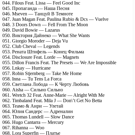
044. Filous Feat. Lissa — Feel Good Inc
045. Пропаганда — Наша Песня
046. Mseven — Танцуй В Темноте
047. Juan Magan Feat. Paulina Rubio & Dcs — Vuelve
048. 3 Doors Down — Fell From The Moon
049. David Bowie — Lazarus
050. Виктория Дайнеко — What She Wants
051. Giorgio Moroder — Deja Vu
052. Club Cheval — Legends
053. Рената Штифель — Конец Фильма
054. Disclosure Feat. Lorde — Magnets
055. Dillon Francis Feat. The Presets — We Are Impossible
056. Lnkay — Hurricane
057. Robin Stjernberg — Take Me Home
058. Inna — Tu Tens La Forca
059. Светлана Лобода — К Черту Любовь
060. Aisha — Сильно Сильно
061. Wretch 32 Feat. Anne-Marie — Alright With Me
062. Timbaland Feat. Mila J — Don\’t Get No Betta
063. Теамо & Анри — Улетай
064. Юлия Сандерс — Адреналин
065. Thomas Lundell — Slow Dance
066. Hugo Cantarra — Mercury
067. Rihanna — Woo
068. Lora Superfin — Платье