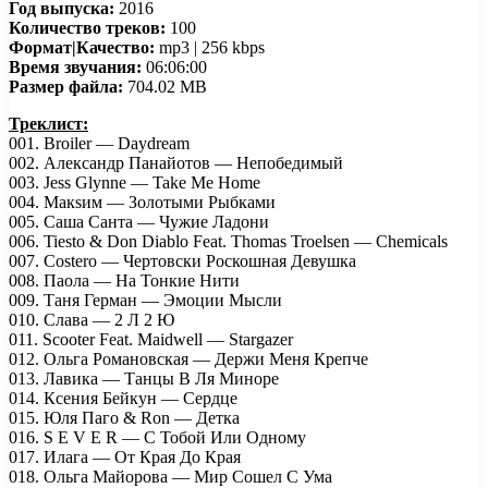
Год выпуска:
2016
Количество треков:
100
Формат|Качество:
mp3 | 256 kbps
Время звучания:
06:06:00
Размер файла:
704.02 MB
Треклист:
001. Broiler — Daydream
002. Александр Панайотов — Непобедимый
003. Jess Glynne — Take Me Home
004. Макsим — Золотыми Рыбками
005. Саша Санта — Чужие Ладони
006. Tiesto & Don Diablo Feat. Thomas Troelsen — Chemicals
007. Costero — Чертовски Роскошная Девушка
008. Паола — На Тонкие Нити
009. Таня Герман — Эмоции Мысли
010. Слава — 2 Л 2 Ю
011. Scooter Feat. Maidwell — Stargazer
012. Ольга Романовская — Держи Меня Крепче
013. Лавика — Танцы В Ля Миноре
014. Ксения Бейкун — Сердце
015. Юля Паго & Ron — Детка
016. S E V E R — С Тобой Или Одному
017. Илага — От Края До Края
018. Ольга Майорова — Мир Сошел С Ума