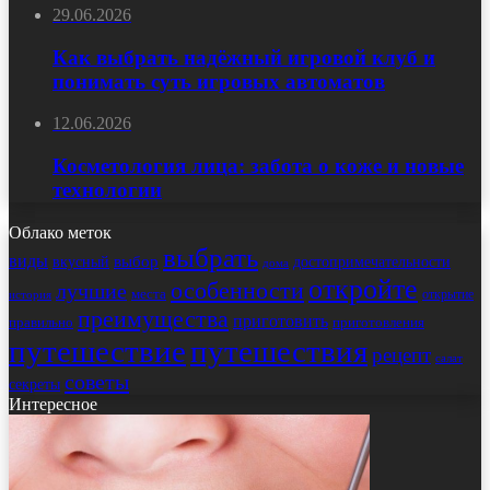
29.06.2026
Как выбрать надёжный игровой клуб и
понимать суть игровых автоматов
12.06.2026
Косметология лица: забота о коже и новые
технологии
Облако меток
выбрать
виды
выбор
достопримечательности
вкусный
дома
откройте
особенности
лучшие
места
открытие
история
преимущества
приготовить
правильно
приготовления
путешествие
путешествия
рецепт
салат
советы
секреты
Интересное