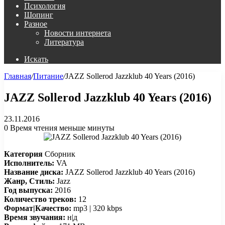
Психология
Шопинг
Разное
Новости интернета
Литература
Искать
Главная
/
Питание
/
JAZZ Sollerod Jazzklub 40 Years (2016)
JAZZ Sollerod Jazzklub 40 Years (2016)
23.11.2016
0
Время чтения меньше минуты
Категория
Сборник
Исполнитель:
VA
Название диска:
JAZZ Sollerod Jazzklub 40 Years (2016)
Жанр, Стиль:
Jazz
Год выпуска:
2016
Количество треков:
12
Формат|Качество:
mp3 | 320 kbps
Время звучания:
н|д