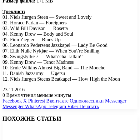
Размер файла:
171 MB
Треклист:
01. Niels Jшrgen Steen — Sweet and Lovely
02. Horace Parlan — Foreigners
03. Wild Bill Davison — Rosetta
04. Kenny Drew — Body and Soul
05. Finn Ziegler — Blues Up
06. Leonardo Pedersens Jazzkapel — Lady Be Good
07. Elith Nulle Nykjжr — When You\’re Smiling
08. Swingstyrke 7 — What\’cha Talkin\’
09. Kenny Drew — Tenor Madness
10. Ernie Wilkins Almost Big Band — The Mooche
11. Danish Jazzarmy — Ugetsu
12. Niels Jшrgen Steens Beatkapel — How High the Moon
23.11.2016
0
Время чтения меньше минуты
Facebook
X
Pinterest
Вконтакте
Одноклассники
Messenger
Messenger
WhatsApp
Telegram
Viber
Печатать
ПОХОЖИЕ СТАТЬИ