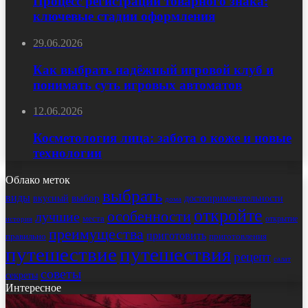
Процесс регистрации товарного знака:
ключевые стадии оформления
29.06.2026
Как выбрать надёжный игровой клуб и
понимать суть игровых автоматов
12.06.2026
Косметология лица: забота о коже и новые
технологии
Облако меток
выбрать
виды
выбор
достопримечательности
вкусный
дома
откройте
особенности
лучшие
места
открытие
история
преимущества
приготовить
правильно
приготовления
путешествие
путешествия
рецепт
салат
советы
секреты
Интересное