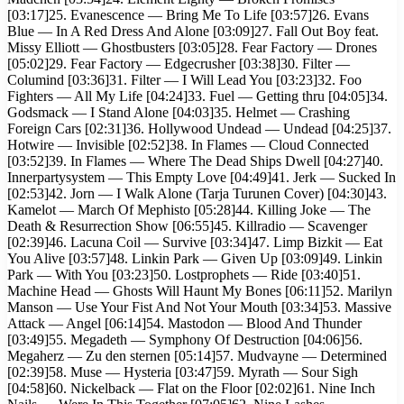
[03:17]25. Evanescence — Bring Me To Life [03:57]26. Evans
Blue — In A Red Dress And Alone [03:09]27. Fall Out Boy feat.
Missy Elliott — Ghostbusters [03:05]28. Fear Factory — Drones
[05:02]29. Fear Factory — Edgecrusher [03:38]30. Filter —
Columind [03:36]31. Filter — I Will Lead You [03:23]32. Foo
Fighters — All My Life [04:24]33. Fuel — Getting thru [04:05]34.
Godsmack — I Stand Alone [04:03]35. Helmet — Crashing
Foreign Cars [02:31]36. Hollywood Undead — Undead [04:25]37.
Hotwire — Invisible [02:52]38. In Flames — Cloud Connected
[03:52]39. In Flames — Where The Dead Ships Dwell [04:27]40.
Innerpartysystem — This Empty Love [04:49]41. Jerk — Sucked In
[02:53]42. Jorn — I Walk Alone (Tarja Turunen Cover) [04:30]43.
Kamelot — March Of Mephisto [05:28]44. Killing Joke — The
Death & Resurrection Show [06:55]45. Killradio — Scavenger
[02:39]46. Lacuna Coil — Survive [03:34]47. Limp Bizkit — Eat
You Alive [03:57]48. Linkin Park — Given Up [03:09]49. Linkin
Park — With You [03:23]50. Lostprophets — Ride [03:40]51.
Machine Head — Ghosts Will Haunt My Bones [06:11]52. Marilyn
Manson — Use Your Fist And Not Your Mouth [03:34]53. Massive
Attack — Angel [06:14]54. Mastodon — Blood And Thunder
[03:49]55. Megadeth — Symphony Of Destruction [04:06]56.
Megaherz — Zu den sternen [05:14]57. Mudvayne — Determined
[02:39]58. Muse — Hysteria [03:47]59. Myrath — Sour Sigh
[04:58]60. Nickelback — Flat on the Floor [02:02]61. Nine Inch