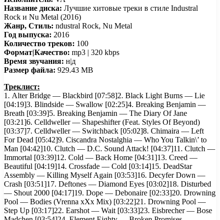
Название диска:
Лучшие хитовые треки в стиле Industral
Rock и Nu Metal (2016)
Жанр, Стиль:
ndustral Rock, Nu Metal
Год выпуска:
2016
Количество треков:
100
Формат|Качество:
mp3 | 320 kbps
Время звучания:
н|д
Размер файла:
929.43 MB
Треклист:
1. Alter Bridge — Blackbird [07:58]2. Black Light Burns — Lie
[04:19]3. Blindside — Swallow [02:25]4. Breaking Benjamin —
Breath [03:39]5. Breaking Benjamin — The Diary Of Jane
[03:21]6. Celldweller — Shapeshifter (Feat. Styles Of Beyond)
[03:37]7. Celldweller — Switchback [05:02]8. Chimaira — Left
For Dead [05:42]9. Ciscandra Nostalghia — Who You Talkin\’ to
Man [04:42]10. Clutch — D.C. Sound Attack! [04:37]11. Clutch —
Immortal [03:39]12. Cold — Back Home [04:31]13. Creed —
Beautiful [04:19]14. Crossfade — Cold [03:14]15. DeadStar
Assembly — Killing Myself Again [03:53]16. Decyfer Down —
Crash [03:51]17. Deftones — Diamond Eyes [03:02]18. Disturbed
— Shout 2000 [04:17]19. Dope — Debonaire [02:33]20. Drowning
Pool — Bodies (Vrenna xXx Mix) [03:22]21. Drowning Pool —
Step Up [03:17]22. Earshot — Wait [03:33]23. Eisbrecher — Bose
Madchen [03:54]24. Element Eighty — Broken Promises