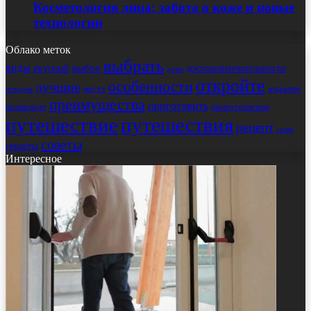
Косметология лица: забота о коже и новые
технологии
Облако меток
выбрать
виды
выбор
достопримечательности
вкусный
дома
откройте
особенности
лучшие
места
открытие
история
преимущества
приготовить
правильно
приготовления
путешествие
путешествия
рецепт
салат
советы
секреты
Интересное