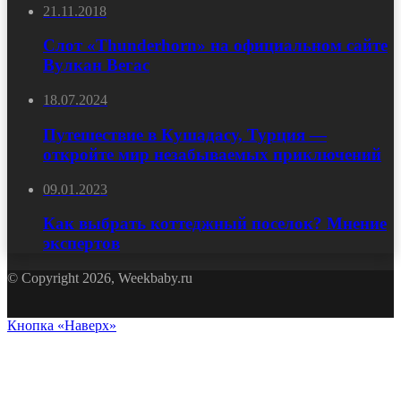
21.11.2018
Слот «Thunderhorn» на официальном сайте
Вулкан Вегас
18.07.2024
Путешествие в Кушадасу, Турция —
откройте мир незабываемых приключений
09.01.2023
Как выбрать коттеджный поселок? Мнение
экспертов
© Copyright 2026, Weekbaby.ru
Кнопка «Наверх»