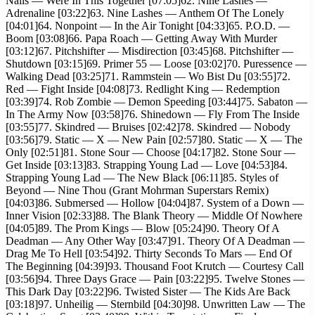
Nails — Were In This Together [07:05]62. Nine Lashes —
Adrenaline [03:22]63. Nine Lashes — Anthem Of The Lonely
[04:01]64. Nonpoint — In the Air Tonight [04:33]65. P.O.D. —
Boom [03:08]66. Papa Roach — Getting Away With Murder
[03:12]67. Pitchshifter — Misdirection [03:45]68. Pitchshifter —
Shutdown [03:15]69. Primer 55 — Loose [03:02]70. Puressence —
Walking Dead [03:25]71. Rammstein — Wo Bist Du [03:55]72.
Red — Fight Inside [04:08]73. Redlight King — Redemption
[03:39]74. Rob Zombie — Demon Speeding [03:44]75. Sabaton —
In The Army Now [03:58]76. Shinedown — Fly From The Inside
[03:55]77. Skindred — Bruises [02:42]78. Skindred — Nobody
[03:56]79. Static — X — New Pain [02:57]80. Static — X — The
Only [02:51]81. Stone Sour — Choose [04:17]82. Stone Sour —
Get Inside [03:13]83. Strapping Young Lad — Love [04:53]84.
Strapping Young Lad — The New Black [06:11]85. Styles of
Beyond — Nine Thou (Grant Mohrman Superstars Remix)
[04:03]86. Submersed — Hollow [04:04]87. System of a Down —
Inner Vision [02:33]88. The Blank Theory — Middle Of Nowhere
[04:05]89. The Prom Kings — Blow [05:24]90. Theory Of A
Deadman — Any Other Way [03:47]91. Theory Of A Deadman —
Drag Me To Hell [03:54]92. Thirty Seconds To Mars — End Of
The Beginning [04:39]93. Thousand Foot Krutch — Courtesy Call
[03:56]94. Three Days Grace — Pain [03:22]95. Twelve Stones —
This Dark Day [03:22]96. Twisted Sister — The Kids Are Back
[03:18]97. Unheilig — Sternbild [04:30]98. Unwritten Law — The