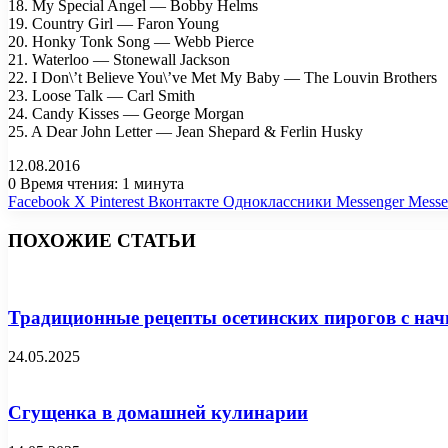
18. My Special Angel — Bobby Helms
19. Country Girl — Faron Young
20. Honky Tonk Song — Webb Pierce
21. Waterloo — Stonewall Jackson
22. I Don\’t Believe You\’ve Met My Baby — The Louvin Brothers
23. Loose Talk — Carl Smith
24. Candy Kisses — George Morgan
25. A Dear John Letter — Jean Shepard & Ferlin Husky
12.08.2016
0
Время чтения: 1 минута
Facebook
X
Pinterest
Вконтакте
Одноклассники
Messenger
Messe
ПОХОЖИЕ СТАТЬИ
Традиционные рецепты осетинских пирогов с нач
24.05.2025
Сгущенка в домашней кулинарии