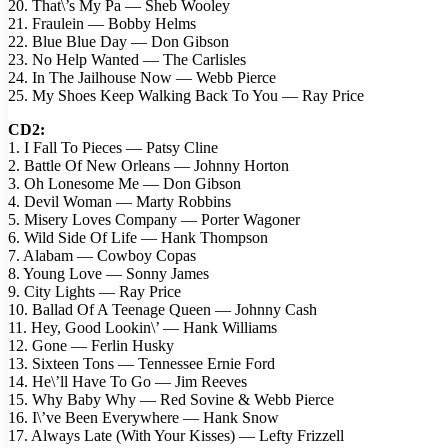
20. That\’s My Pa — Sheb Wooley
21. Fraulein — Bobby Helms
22. Blue Blue Day — Don Gibson
23. No Help Wanted — The Carlisles
24. In The Jailhouse Now — Webb Pierce
25. My Shoes Keep Walking Back To You — Ray Price
CD2:
1. I Fall To Pieces — Patsy Cline
2. Battle Of New Orleans — Johnny Horton
3. Oh Lonesome Me — Don Gibson
4. Devil Woman — Marty Robbins
5. Misery Loves Company — Porter Wagoner
6. Wild Side Of Life — Hank Thompson
7. Alabam — Cowboy Copas
8. Young Love — Sonny James
9. City Lights — Ray Price
10. Ballad Of A Teenage Queen — Johnny Cash
11. Hey, Good Lookin\’ — Hank Williams
12. Gone — Ferlin Husky
13. Sixteen Tons — Tennessee Ernie Ford
14. He\’ll Have To Go — Jim Reeves
15. Why Baby Why — Red Sovine & Webb Pierce
16. I\’ve Been Everywhere — Hank Snow
17. Always Late (With Your Kisses) — Lefty Frizzell