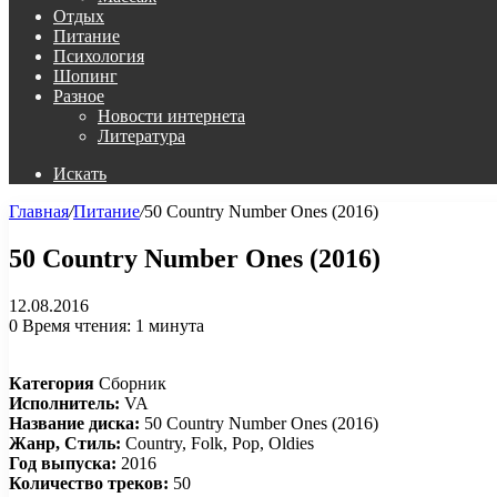
Отдых
Питание
Психология
Шопинг
Разное
Новости интернета
Литература
Искать
Главная
/
Питание
/
50 Country Number Ones (2016)
50 Country Number Ones (2016)
12.08.2016
0
Время чтения: 1 минута
Категория
Сборник
Исполнитель:
VA
Название диска:
50 Country Number Ones (2016)
Жанр, Стиль:
Country, Folk, Pop, Oldies
Год выпуска:
2016
Количество треков:
50