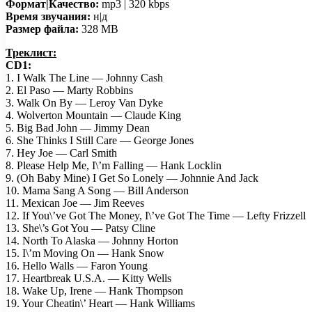
Формат|Качество:
mp3 | 320 kbps
Время звучания:
н|д
Размер файла:
328 MB
Треклист:
CD1:
1. I Walk The Line — Johnny Cash
2. El Paso — Marty Robbins
3. Walk On By — Leroy Van Dyke
4. Wolverton Mountain — Claude King
5. Big Bad John — Jimmy Dean
6. She Thinks I Still Care — George Jones
7. Hey Joe — Carl Smith
8. Please Help Me, I\’m Falling — Hank Locklin
9. (Oh Baby Mine) I Get So Lonely — Johnnie And Jack
10. Mama Sang A Song — Bill Anderson
11. Mexican Joe — Jim Reeves
12. If You\’ve Got The Money, I\’ve Got The Time — Lefty Frizzell
13. She\’s Got You — Patsy Cline
14. North To Alaska — Johnny Horton
15. I\’m Moving On — Hank Snow
16. Hello Walls — Faron Young
17. Heartbreak U.S.A. — Kitty Wells
18. Wake Up, Irene — Hank Thompson
19. Your Cheatin\’ Heart — Hank Williams