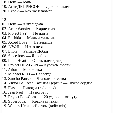
18. Delta — Боль
19. АнтиДЕПРИСОН — Девочка ждет
20. Exotik — Как же я забыла
12
01. Delta — Ангел дома
02. Artur Worster — Kaрие глаза
03. Project FaY — Не плачь
04. Rashida — Милый мальчик
05. Acord Love — Не веришь
06. J\’Well — И это не я
07. Enola — Рыцарь Добра
08. Spice boys — Я люблю
09. Luda Heart — Опять идет дождь
10. Project URAGAN — Кусочек любви
11. Arion — Малолетка
12. Michael Russ — Навсегда
13. Sancho Panso — Два одиночества
14. Viktor Bell feat. Татьяна Церинг — Чужое сердце
15. Flash — Никогда (radio mix)
16. Jean Paul — На встречу
17. Project Pop-Corn — 120 ударов в минуту
18. SuperboyZ — Красивая такая
19. Winter- Не желей о том (radio mix)