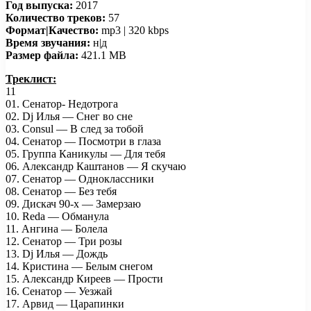
Год выпуска:
2017
Количество треков:
57
Формат|Качество:
mp3 | 320 kbps
Время звучания:
н|д
Размер файла:
421.1 MB
Треклист:
11
01. Сенатор- Недотрога
02. Dj Илья — Снег во сне
03. Consul — В след за тобой
04. Сенатор — Посмотри в глаза
05. Группа Каникулы — Для тебя
06. Александр Каштанов — Я скучаю
07. Сенатор — Одноклассники
08. Сенатор — Без тебя
09. Дискач 90-х — Замерзаю
10. Reda — Oбманула
11. Ангина — Болела
12. Сенатор — Три розы
13. Dj Илья — Дождь
14. Кристина — Белым снегом
15. Александр Киреев — Прости
16. Сенатор — Уезжай
17. Арвид — Царапинки