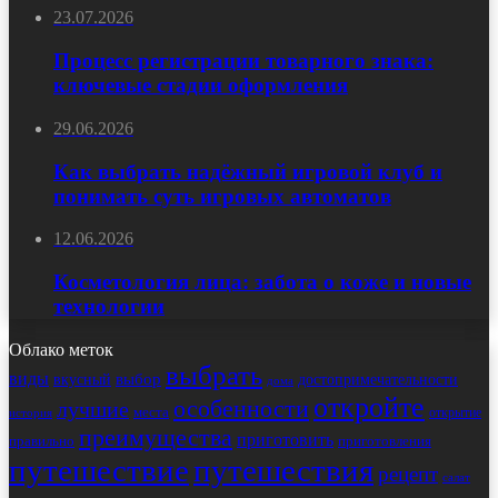
23.07.2026
Процесс регистрации товарного знака:
ключевые стадии оформления
29.06.2026
Как выбрать надёжный игровой клуб и
понимать суть игровых автоматов
12.06.2026
Косметология лица: забота о коже и новые
технологии
Облако меток
выбрать
виды
выбор
достопримечательности
вкусный
дома
откройте
особенности
лучшие
места
открытие
история
преимущества
приготовить
правильно
приготовления
путешествие
путешествия
рецепт
салат