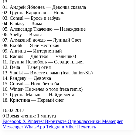
13
01. Андрей Яблонев — Девочка сказала
02. Группа Кардинал — Ночь
03. Consul — Брось и забудь
04. Fantasy — Зима
05. Александр Ткаченко — Наваждение
06. Shelly — Вьюга
07. Алмазный дождь — Лунный Свет
08. Exotik — Я не жестокая
09. Ангина — Интернетный
10. Radius — Для тебя — малышка!
11. Группа Нелюбовь — Сердце плачет
12. Delta — Танец огня
13. Studist — Вместе с вами (feat. Junior-SL)
14. Рандеву — Девочка
15. Consul — Ночь без тебя
16. Winter- Не желея о том( freza remix)
17. Группа Малыш — Найди меня
18. Кристина — Первый снег
16.02.2017
0
Время чтения: 1 минута
Facebook
X
Pinterest
Вконтакте
Одноклассники
Messenger
Messenger
WhatsApp
Telegram
Viber
Печатать