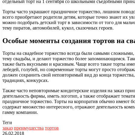
отдельный торт на 1 сентября со школьными съедобными прин
Торты часто украшают праздничное торжество, лишним поводо
всего приобретают родители детям, которые точно знают их ув
можно подобрать детский торт в зависимости от того для мальч
тему пиратов, автомобилей, кукол, сказочных героев.
Особые моменты создания тортов на св
Торты на свадебное торжество всегда были самыми сложными,
тему свадьбы, и делают торжество более запоминающимся. Так
также быть вкусными и красивым. Чаще всего такие торты име
лебедей, голубей, но современные торты могут просто отобра
должен сохранить свой неповторимый вид до конца торжества,
традициях, конкурсах.
Также часто неповторимые кондитерские изделия на заказ прио
деятельность фирмы, иметь логотип, а также отображает темат
праздничное торжество. Торты на корпоратив обычно имеют бо
содержат множество интересного, отражают деятельность комп
гамму компании.
Теги
заказ
преимущества
тортов
26.02.2018