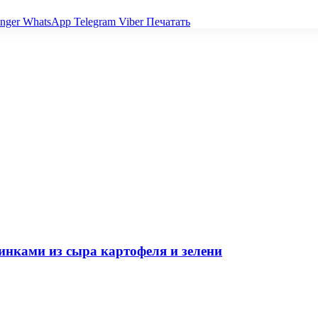
nger
WhatsApp
Telegram
Viber
Печатать
инками из сыра картофеля и зелени