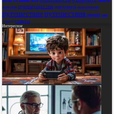
места
открытие
история
преимущества
приготовить
правильно
приготовления
путешествие
путешествия
рецепт
салат
советы
секреты
Интересное