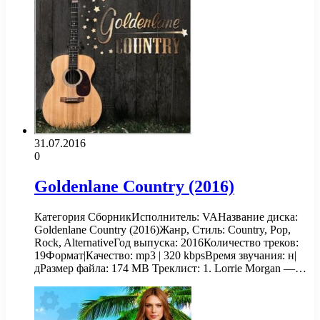
31.07.2016
0
Goldenlane Country (2016)
Категория СборникИсполнитель: VAНазвание диска:
Goldenlane Country (2016)Жанр, Стиль: Country, Pop,
Rock, AlternativeГод выпуска: 2016Количество треков:
19Формат|Качество: mp3 | 320 kbpsВремя звучания: н|
дРазмер файла: 174 MB Треклист: 1. Lorrie Morgan —…