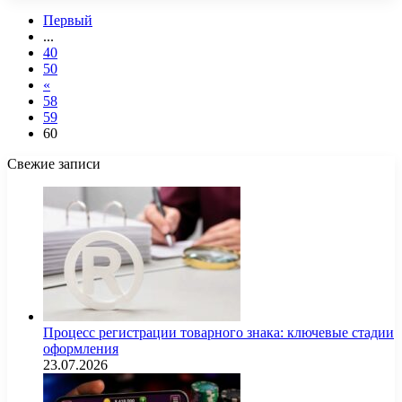
Первый
...
40
50
«
58
59
60
Свежие записи
Процесс регистрации товарного знака: ключевые стадии
оформления
23.07.2026