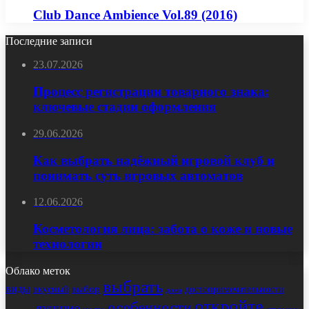
Club Dance Ambience Vol.89 (2016)
Последние записи
23.07.2026
Процесс регистрации товарного знака:
ключевые стадии оформления
29.06.2026
Как выбрать надёжный игровой клуб и
понимать суть игровых автоматов
12.06.2026
Косметология лица: забота о коже и новые
технологии
Облако меток
выбрать
виды
выбор
достопримечательности
вкусный
дома
откройте
особенности
лучшие