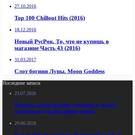
27.10.2016
Top 100 Chillout Hits (2016)
18.12.2016
Новый РусРок. То, что не купишь в
магазине Часть 43 (2016)
31.03.2017
Слот богини Луны. Moon Goddess
Последние записи
23.07.2026
Процесс регистрации товарного знака:
ключевые стадии оформления
29.06.2026
Как выбрать надёжный игровой клуб и