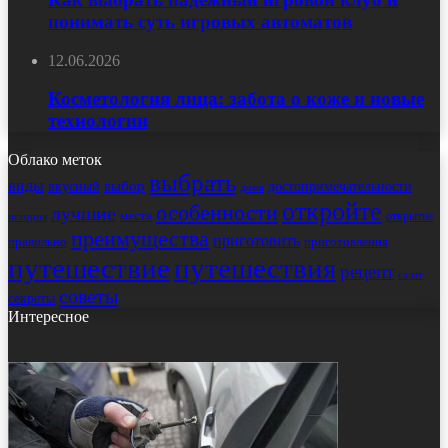
понимать суть игровых автоматов
12.06.2026
Косметология лица: забота о коже и новые
технологии
Облако меток
выбрать
виды
выбор
достопримечательности
вкусный
дома
откройте
особенности
лучшие
места
открытие
история
преимущества
приготовить
правильно
приготовления
путешествие
путешествия
рецепт
салат
советы
секреты
Интересное