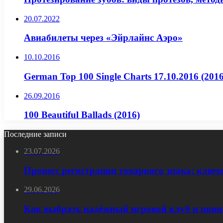
20.07.2022
Авиабилеты через «Эйрлайнс Аэро»
10.10.2016
German Top 100 Single Charts 17.10.2016 (2016
26.09.2016
100 Beautiful Ballads (2016)
Последние записи
23.07.2026
Процесс регистрации товарного знака: ключ
29.06.2026
Как выбрать надёжный игровой клуб и пони