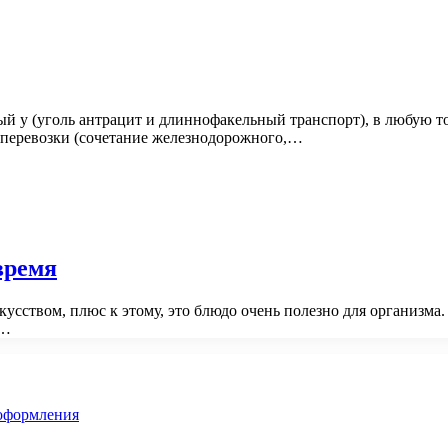
ый у (уголь антрацит и длиннофакельный транспорт), в любую т
 перевозки (сочетание железнодорожного,…
время
сством, плюс к этому, это блюдо очень полезно для организма.
и…
 оформления