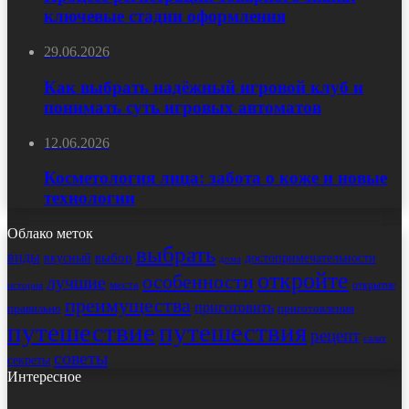
ключевые стадии оформления
29.06.2026
Как выбрать надёжный игровой клуб и
понимать суть игровых автоматов
12.06.2026
Косметология лица: забота о коже и новые
технологии
Облако меток
выбрать
виды
выбор
достопримечательности
вкусный
дома
откройте
особенности
лучшие
места
открытие
история
преимущества
приготовить
правильно
приготовления
путешествие
путешествия
рецепт
салат
советы
секреты
Интересное