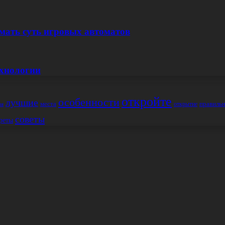
мать суть игровых автоматов
ехнологии
откройте
особенности
лучшие
места
правиль
открытие
ия
советы
реты