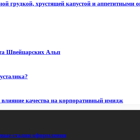
ной грудкой, хрустящей капустой и аппетитными 
ота Швейцарских Альп
русталика?
 и влияние качества на корпоративный имидж
евые стадии оформления