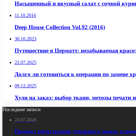
Насыщенный и вкусный салат с сочной кури
11.10.2016
Deep House Collection Vol.92 (2016)
30.10.2023
Путешествие в Церматт: незабываемая крас
22.07.2025
Долго ли готовиться к операции по замене х
09.12.2025
Худи на заказ: выбор ткани, методы печати
Последние записи
23.07.2026
Процесс регистрации товарного знака: ключ