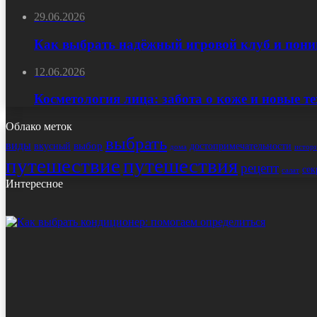
29.06.2026
Как выбрать надёжный игровой клуб и пони
12.06.2026
Косметология лица: забота о коже и новые т
Облако меток
выбрать
виды
выбор
достопримечательности
вкусный
истор
дома
путешествие
путешествия
рецепт
сек
салат
Интересное