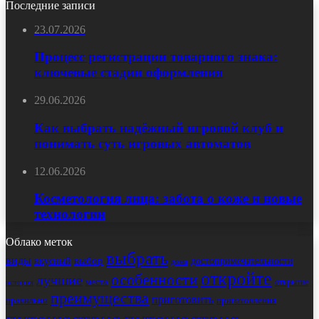
Последние записи
23.07.2026
Процесс регистрации товарного знака:
ключевые стадии оформления
29.06.2026
Как выбрать надёжный игровой клуб и
понимать суть игровых автоматов
12.06.2026
Косметология лица: забота о коже и новые
технологии
Облако меток
выбрать
виды
выбор
достопримечательности
вкусный
дома
откройте
особенности
лучшие
места
открытие
история
преимущества
приготовить
правильно
приготовления